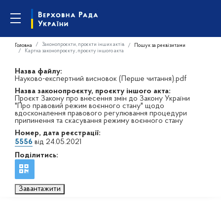
Законопроєкти, проєкти інших актів
Головна
Пошук за реквізитами
Картка законопроєкту, проєкту іншого акта
Назва файлу:
Науково-експертний висновок (Перше читання).pdf
Назва законопроєкту, проєкту іншого акта:
Проєкт Закону про внесення змін до Закону України
"Про правовий режим воєнного стану" щодо
вдосконалення правового регулювання процедури
припинення та скасування режиму воєнного стану
Номер, дата реєстрації:
5556
від 24.05.2021
Поділитись:
Завантажити