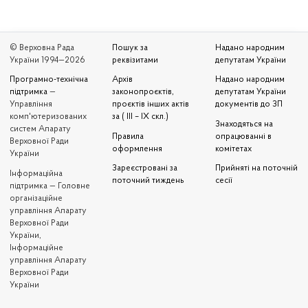
© Верховна Рада
Пошук за
Надано народним
України 1994—2026
реквізитами
депутатам України
Програмно-технічна
Архів
Надано народним
підтримка
—
законопроєктів,
депутатам України
Управління
проєктів інших актів
документів до ЗП
комп'ютеризованих
за ( III – IX скл.)
Знаходяться на
систем Апарату
Правила
опрацюванні в
Верховної Ради
оформлення
комітетах
України
Зареєстровані за
Прийняті на поточній
Iнформаційна
поточний тиждень
сесії
підтримка — Головне
організаційне
управління Апарату
Верховної Ради
України,
Інформаційне
управління Апарату
Верховної Ради
України