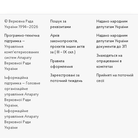
© Верховна Рада
Пошук за
Надано народним
України 1994—2026
реквізитами
депутатам України
Програмно-технічна
Архів
Надано народним
підтримка
—
законопроєктів,
депутатам України
Управління
проєктів інших актів
документів до ЗП
комп'ютеризованих
за ( III – IX скл.)
Знаходяться на
систем Апарату
Правила
опрацюванні в
Верховної Ради
оформлення
комітетах
України
Зареєстровані за
Прийняті на поточній
Iнформаційна
поточний тиждень
сесії
підтримка — Головне
організаційне
управління Апарату
Верховної Ради
України,
Інформаційне
управління Апарату
Верховної Ради
України