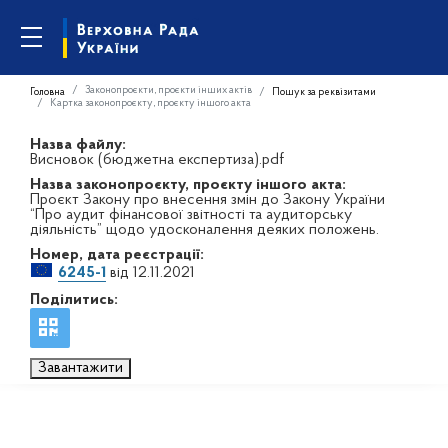
Законопроєкти, проєкти інших актів
Головна
Пошук за реквізитами
Картка законопроєкту, проєкту іншого акта
Назва файлу:
Висновок (бюджетна експертиза).pdf
Назва законопроєкту, проєкту іншого акта:
Проєкт Закону про внесення змін до Закону України
“Про аудит фінансової звітності та аудиторську
діяльність” щодо удосконалення деяких положень.
Номер, дата реєстрації:
6245-1
від 12.11.2021
Поділитись:
Завантажити