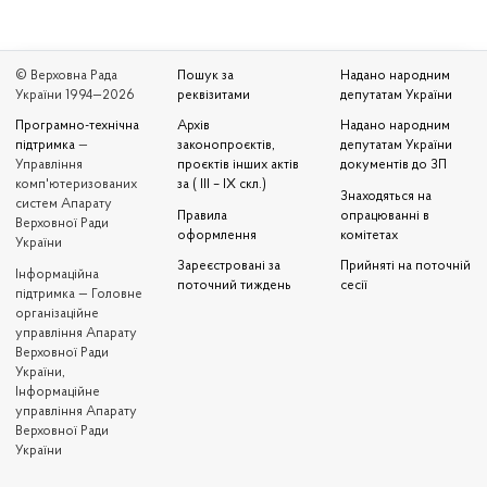
© Верховна Рада
Пошук за
Надано народним
України 1994—2026
реквізитами
депутатам України
Програмно-технічна
Архів
Надано народним
підтримка
—
законопроєктів,
депутатам України
Управління
проєктів інших актів
документів до ЗП
комп'ютеризованих
за ( III – IX скл.)
Знаходяться на
систем Апарату
Правила
опрацюванні в
Верховної Ради
оформлення
комітетах
України
Зареєстровані за
Прийняті на поточній
Iнформаційна
поточний тиждень
сесії
підтримка — Головне
організаційне
управління Апарату
Верховної Ради
України,
Інформаційне
управління Апарату
Верховної Ради
України