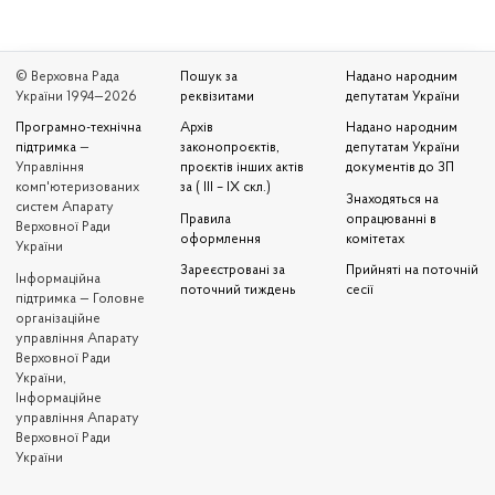
© Верховна Рада
Пошук за
Надано народним
України 1994—2026
реквізитами
депутатам України
Програмно-технічна
Архів
Надано народним
підтримка
—
законопроєктів,
депутатам України
Управління
проєктів інших актів
документів до ЗП
комп'ютеризованих
за ( III – IX скл.)
Знаходяться на
систем Апарату
Правила
опрацюванні в
Верховної Ради
оформлення
комітетах
України
Зареєстровані за
Прийняті на поточній
Iнформаційна
поточний тиждень
сесії
підтримка — Головне
організаційне
управління Апарату
Верховної Ради
України,
Інформаційне
управління Апарату
Верховної Ради
України