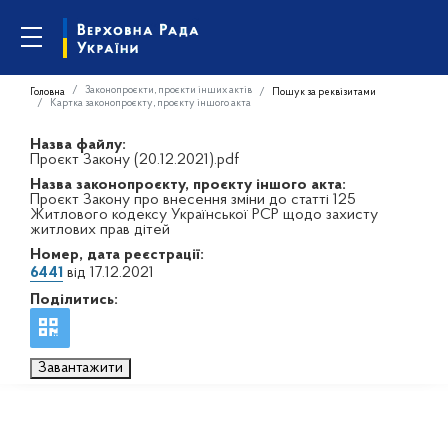
Законопроєкти, проєкти інших актів
Головна
Пошук за реквізитами
Картка законопроєкту, проєкту іншого акта
Назва файлу:
Проєкт Закону (20.12.2021).pdf
Назва законопроєкту, проєкту іншого акта:
Проєкт Закону про внесення зміни до статті 125
Житлового кодексу Української РСР щодо захисту
житлових прав дітей
Номер, дата реєстрації:
6441
від 17.12.2021
Поділитись:
Завантажити