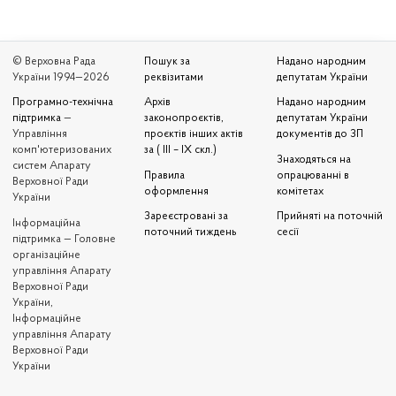
© Верховна Рада
Пошук за
Надано народним
України 1994—2026
реквізитами
депутатам України
Програмно-технічна
Архів
Надано народним
підтримка
—
законопроєктів,
депутатам України
Управління
проєктів інших актів
документів до ЗП
комп'ютеризованих
за ( III – IX скл.)
Знаходяться на
систем Апарату
Правила
опрацюванні в
Верховної Ради
оформлення
комітетах
України
Зареєстровані за
Прийняті на поточній
Iнформаційна
поточний тиждень
сесії
підтримка — Головне
організаційне
управління Апарату
Верховної Ради
України,
Інформаційне
управління Апарату
Верховної Ради
України