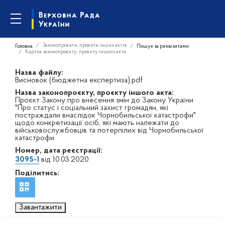
Законопроєкти, проєкти інших актів
Головна
Пошук за реквізитами
Картка законопроєкту, проєкту іншого акта
Назва файлу:
Висновок (бюджетна експертиза).pdf
Назва законопроєкту, проєкту іншого акта:
Проєкт Закону про внесення змін до Закону України
"Про статус і соціальний захист громадян, які
постраждали внаслідок Чорнобильської катастрофи"
щодо конкретизації осіб, які мають належати до
військовослужбовців та потерпілих від Чорнобильської
катастрофи
Номер, дата реєстрації:
3095-1
від 10.03.2020
Поділитись:
Завантажити