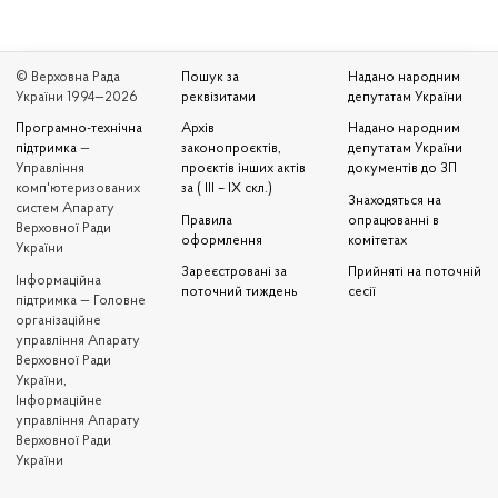
© Верховна Рада
Пошук за
Надано народним
України 1994—2026
реквізитами
депутатам України
Програмно-технічна
Архів
Надано народним
підтримка
—
законопроєктів,
депутатам України
Управління
проєктів інших актів
документів до ЗП
комп'ютеризованих
за ( III – IX скл.)
Знаходяться на
систем Апарату
Правила
опрацюванні в
Верховної Ради
оформлення
комітетах
України
Зареєстровані за
Прийняті на поточній
Iнформаційна
поточний тиждень
сесії
підтримка — Головне
організаційне
управління Апарату
Верховної Ради
України,
Інформаційне
управління Апарату
Верховної Ради
України