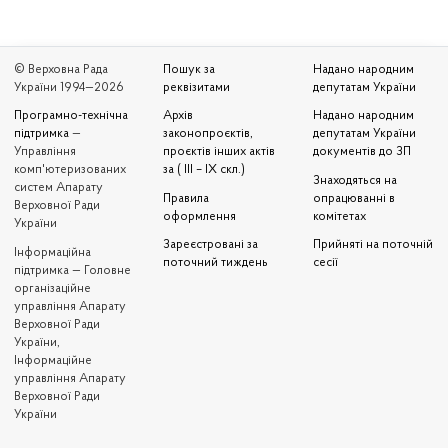
© Верховна Рада
Пошук за
Надано народним
України 1994—2026
реквізитами
депутатам України
Програмно-технічна
Архів
Надано народним
підтримка
—
законопроєктів,
депутатам України
Управління
проєктів інших актів
документів до ЗП
комп'ютеризованих
за ( III – IX скл.)
Знаходяться на
систем Апарату
Правила
опрацюванні в
Верховної Ради
оформлення
комітетах
України
Зареєстровані за
Прийняті на поточній
Iнформаційна
поточний тиждень
сесії
підтримка — Головне
організаційне
управління Апарату
Верховної Ради
України,
Інформаційне
управління Апарату
Верховної Ради
України