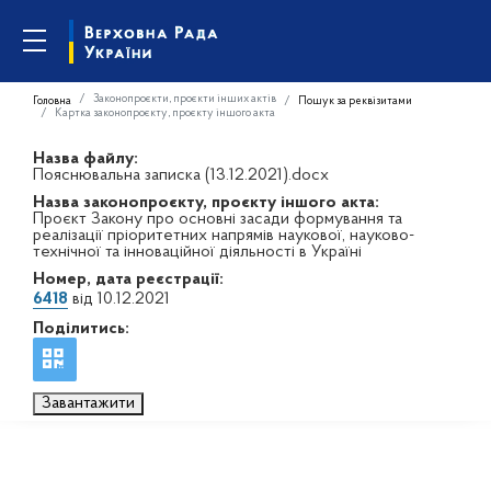
Законопроєкти, проєкти інших актів
Головна
Пошук за реквізитами
Картка законопроєкту, проєкту іншого акта
Назва файлу:
Пояснювальна записка (13.12.2021).docx
Назва законопроєкту, проєкту іншого акта:
Проєкт Закону про основні засади формування та
реалізації пріоритетних напрямів наукової, науково-
технічної та інноваційної діяльності в Україні
Номер, дата реєстрації:
6418
від 10.12.2021
Поділитись:
Завантажити