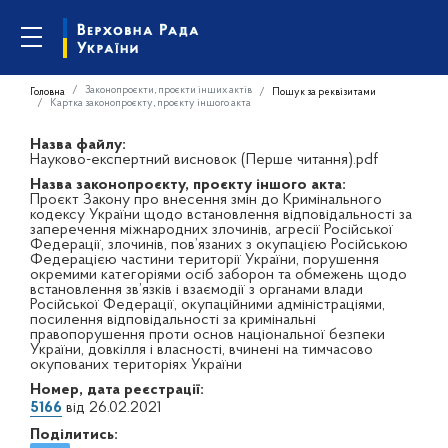
Законопроєкти, проєкти інших актів
Головна
Пошук за реквізитами
Картка законопроєкту, проєкту іншого акта
Назва файлу:
Науково-експертний висновок (Перше читання).pdf
Назва законопроєкту, проєкту іншого акта:
Проєкт Закону про внесення змін до Кримінального
кодексу України щодо встановлення відповідальності за
заперечення міжнародних злочинів, агресії Російської
Федерації, злочинів, пов’язаних з окупацією Російською
Федерацією частини території України, порушення
окремими категоріями осіб заборон та обмежень щодо
встановлення зв’язків і взаємодії з органами влади
Російської Федерації, окупаційними адміністраціями,
посилення відповідальності за кримінальні
правопорушення проти основ національної безпеки
України, довкілля і власності, вчинені на тимчасово
окупованих територіях України
Номер, дата реєстрації:
5166
від 26.02.2021
Поділитись: