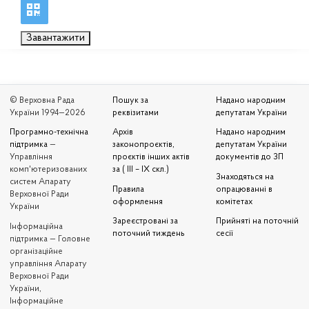
Завантажити
© Верховна Рада
Пошук за
Надано народним
України 1994—2026
реквізитами
депутатам України
Програмно-технічна
Архів
Надано народним
підтримка
—
законопроєктів,
депутатам України
Управління
проєктів інших актів
документів до ЗП
комп'ютеризованих
за ( III – IX скл.)
Знаходяться на
систем Апарату
Правила
опрацюванні в
Верховної Ради
оформлення
комітетах
України
Зареєстровані за
Прийняті на поточній
Iнформаційна
поточний тиждень
сесії
підтримка — Головне
організаційне
управління Апарату
Верховної Ради
України,
Інформаційне