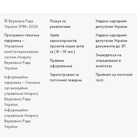
© Верховна Рада
Пошук за
Надано народним
України 1994—2026
реквізитами
депутатам України
Програмно-технічна
Архів
Надано народним
підтримка
—
законопроєктів,
депутатам України
Управління
проєктів інших актів
документів до ЗП
комп'ютеризованих
за ( III – IX скл.)
Знаходяться на
систем Апарату
Правила
опрацюванні в
Верховної Ради
оформлення
комітетах
України
Зареєстровані за
Прийняті на поточній
Iнформаційна
поточний тиждень
сесії
підтримка — Головне
організаційне
управління Апарату
Верховної Ради
України,
Інформаційне
управління Апарату
Верховної Ради
України