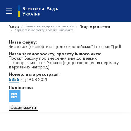
Законопроєкти, проєкти інших актів
Головна
Пошук за реквізитами
Картка законопроєкту, проєкту іншого акта
Назва файлу:
Висновок (експертиза щодо європейської інтеграції).pdf
Назва законопроєкту, проєкту іншого акта:
Проєкт Закону про внесення змін до деяких
законодавчих актів України (щодо скорочення переліку
державних нагород)
Номер, дата реєстрації:
5855
від 19.08.2021
Поділитись:
Завантажити