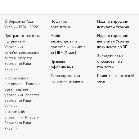
© Верховна Рада
Пошук за
Надано народним
України 1994—2026
реквізитами
депутатам України
Програмно-технічна
Архів
Надано народним
підтримка
—
законопроєктів,
депутатам України
Управління
проєктів інших актів
документів до ЗП
комп'ютеризованих
за ( III – IX скл.)
Знаходяться на
систем Апарату
Правила
опрацюванні в
Верховної Ради
оформлення
комітетах
України
Зареєстровані за
Прийняті на поточній
Iнформаційна
поточний тиждень
сесії
підтримка — Головне
організаційне
управління Апарату
Верховної Ради
України,
Інформаційне
управління Апарату
Верховної Ради
України