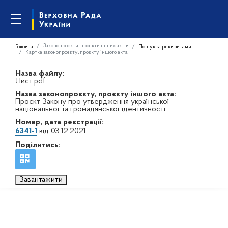
Законопроєкти, проєкти інших актів
Головна
Пошук за реквізитами
Картка законопроєкту, проєкту іншого акта
Назва файлу:
Лист.pdf
Назва законопроєкту, проєкту іншого акта:
Проєкт Закону про утвердження української
національної та громадянської ідентичності
Номер, дата реєстрації:
6341-1
від 03.12.2021
Поділитись:
Завантажити