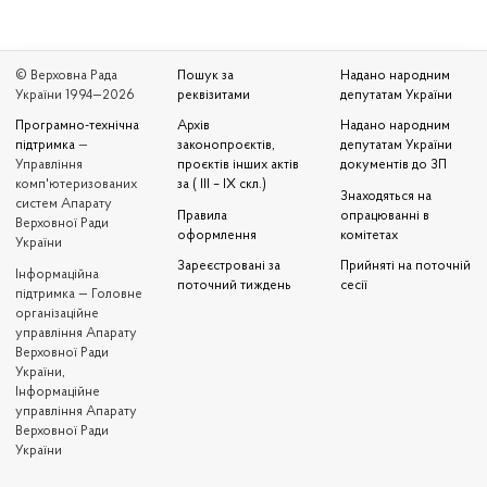
© Верховна Рада
Пошук за
Надано народним
України 1994—2026
реквізитами
депутатам України
Програмно-технічна
Архів
Надано народним
підтримка
—
законопроєктів,
депутатам України
Управління
проєктів інших актів
документів до ЗП
комп'ютеризованих
за ( III – IX скл.)
Знаходяться на
систем Апарату
Правила
опрацюванні в
Верховної Ради
оформлення
комітетах
України
Зареєстровані за
Прийняті на поточній
Iнформаційна
поточний тиждень
сесії
підтримка — Головне
організаційне
управління Апарату
Верховної Ради
України,
Інформаційне
управління Апарату
Верховної Ради
України