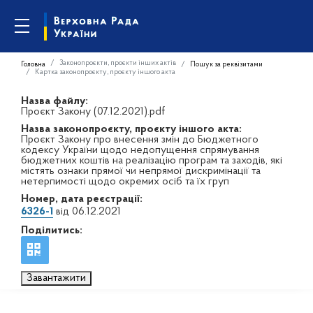
Законопроєкти, проєкти інших актів
Головна
Пошук за реквізитами
Картка законопроєкту, проєкту іншого акта
Назва файлу:
Проєкт Закону (07.12.2021).pdf
Назва законопроєкту, проєкту іншого акта:
Проєкт Закону про внесення змін до Бюджетного
кодексу України щодо недопущення спрямування
бюджетних коштів на реалізацію програм та заходів, які
містять ознаки прямої чи непрямої дискримінації та
нетерпимості щодо окремих осіб та їх груп
Номер, дата реєстрації:
6326-1
від 06.12.2021
Поділитись:
Завантажити