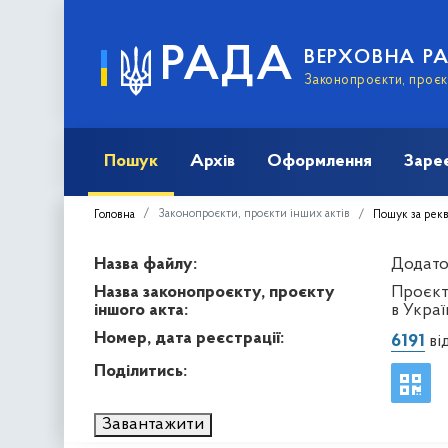
РАДА
ВЕРХОВНА Р
Законопроєкти, проєкт
Пошук
Архів
Оформлення
Заре
Законопроєкти, проєкти інших актів
Головна
Пошук за рек
Назва файлу:
Додаток
Назва законопроєкту, проєкту
Проєкт
іншого акта:
в Украї
Номер, дата реєстрації:
6191
від
Поділитись:
Завантажити