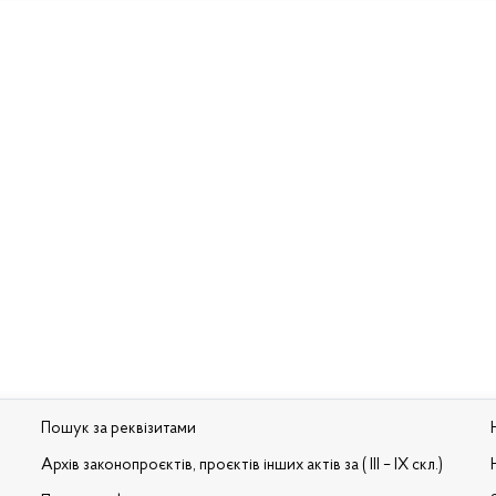
Пошук за реквізитами
Архів законопроєктів, проєктів інших актів за ( III – IX скл.)