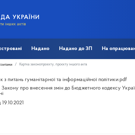
АДА УКРАЇНИ
и інших актів
єстровані
Надано
Надано до ЗП
На опрацюван
Картка законопроєкту, проєкту іншого акта
візитами
 з питань гуманітарної та інформаційної політики.pdf
 Закону про внесення змін до Бюджетного кодексу Украї
ні
 19.10.2021