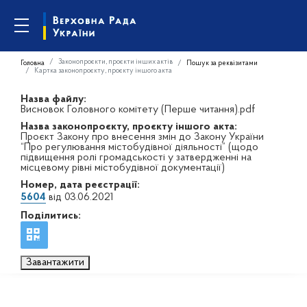
Законопроєкти, проєкти інших актів
Головна
Пошук за реквізитами
Картка законопроєкту, проєкту іншого акта
Назва файлу:
Висновок Головного комітету (Перше читання).pdf
Назва законопроєкту, проєкту іншого акта:
Проєкт Закону про внесення змін до Закону України
“Про регулювання містобудівної діяльності” (щодо
підвищення ролі громадськості у затвердженні на
місцевому рівні містобудівної документації)
Номер, дата реєстрації:
5604
від 03.06.2021
Поділитись:
Завантажити