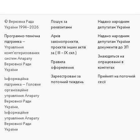
© Верховна Рада
Пошук за
Надано народним
України 1994—2026
реквізитами
депутатам України
Програмно-технічна
Архів
Надано народним
підтримка
—
законопроєктів,
депутатам України
Управління
проєктів інших актів
документів до ЗП
комп'ютеризованих
за ( III – IX скл.)
Знаходяться на
систем Апарату
Правила
опрацюванні в
Верховної Ради
оформлення
комітетах
України
Зареєстровані за
Прийняті на поточній
Iнформаційна
поточний тиждень
сесії
підтримка — Головне
організаційне
управління Апарату
Верховної Ради
України,
Інформаційне
управління Апарату
Верховної Ради
України