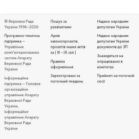
© Верховна Рада
Пошук за
Надано народним
України 1994—2026
реквізитами
депутатам України
Програмно-технічна
Архів
Надано народним
підтримка
—
законопроєктів,
депутатам України
Управління
проєктів інших актів
документів до ЗП
комп'ютеризованих
за ( III – IX скл.)
Знаходяться на
систем Апарату
Правила
опрацюванні в
Верховної Ради
оформлення
комітетах
України
Зареєстровані за
Прийняті на поточній
Iнформаційна
поточний тиждень
сесії
підтримка — Головне
організаційне
управління Апарату
Верховної Ради
України,
Інформаційне
управління Апарату
Верховної Ради
України