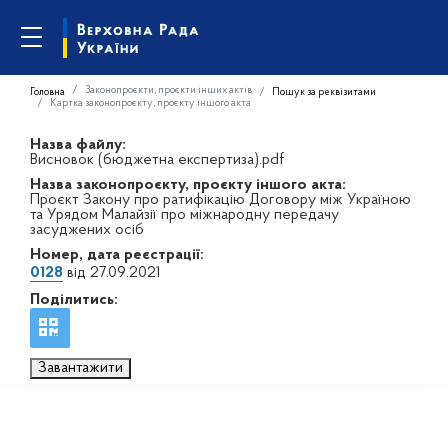
Законопроєкти, проєкти інших актів
Головна
Пошук за реквізитами
Картка законопроєкту, проєкту іншого акта
Назва файлу:
Висновок (бюджетна експертиза).pdf
Назва законопроєкту, проєкту іншого акта:
Проєкт Закону про ратифікацію Договору між Україною
та Урядом Малайзії про міжнародну передачу
засуджених осіб
Номер, дата реєстрації:
0128
від 27.09.2021
Поділитись:
Завантажити