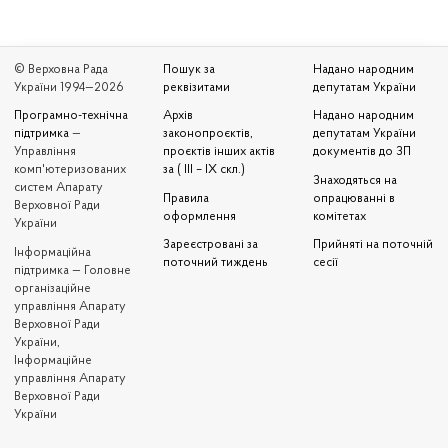
© Верховна Рада
Пошук за
Надано народним
України 1994—2026
реквізитами
депутатам України
Програмно-технічна
Архів
Надано народним
підтримка
—
законопроєктів,
депутатам України
Управління
проєктів інших актів
документів до ЗП
комп'ютеризованих
за ( III – IX скл.)
Знаходяться на
систем Апарату
Правила
опрацюванні в
Верховної Ради
оформлення
комітетах
України
Зареєстровані за
Прийняті на поточній
Iнформаційна
поточний тиждень
сесії
підтримка — Головне
організаційне
управління Апарату
Верховної Ради
України,
Інформаційне
управління Апарату
Верховної Ради
України