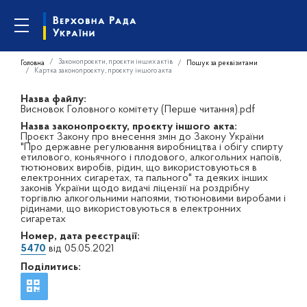
Законопроєкти, проєкти інших актів
Головна
Пошук за реквізитами
Картка законопроєкту, проєкту іншого акта
Назва файлу:
Висновок Головного комітету (Перше читання).pdf
Назва законопроєкту, проєкту іншого акта:
Проєкт Закону про внесення змін до Закону України
"Про державне регулювання виробництва і обігу спирту
етилового, коньячного і плодового, алкогольних напоїв,
тютюнових виробів, рідин, що використовуються в
електронних сигаретах, та пального" та деяких інших
законів України щодо видачі ліцензії на роздрібну
торгівлю алкогольними напоями, тютюновими виробами і
рідинами, що використовуються в електронних
сигаретах
Номер, дата реєстрації:
5470
від 05.05.2021
Поділитись: