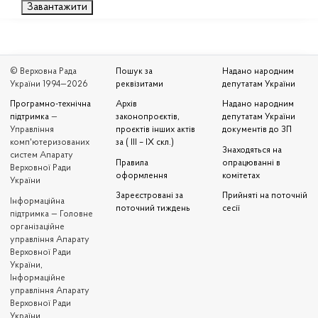
Завантажити
© Верховна Рада
Пошук за
Надано народним
України 1994—2026
реквізитами
депутатам України
Програмно-технічна
Архів
Надано народним
підтримка
—
законопроєктів,
депутатам України
Управління
проєктів інших актів
документів до ЗП
комп'ютеризованих
за ( III – IX скл.)
Знаходяться на
систем Апарату
Правила
опрацюванні в
Верховної Ради
оформлення
комітетах
України
Зареєстровані за
Прийняті на поточній
Iнформаційна
поточний тиждень
сесії
підтримка — Головне
організаційне
управління Апарату
Верховної Ради
України,
Інформаційне
управління Апарату
Верховної Ради
України