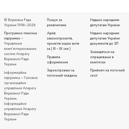
© Верховна Рада
Пошук за
Надано народним
України 1994—2026
реквізитами
депутатам України
Програмно-технічна
Архів
Надано народним
підтримка
—
законопроєктів,
депутатам України
Управління
проєктів інших актів
документів до ЗП
комп'ютеризованих
за ( III – IX скл.)
Знаходяться на
систем Апарату
Правила
опрацюванні в
Верховної Ради
оформлення
комітетах
України
Зареєстровані за
Прийняті на поточній
Iнформаційна
поточний тиждень
сесії
підтримка — Головне
організаційне
управління Апарату
Верховної Ради
України,
Інформаційне
управління Апарату
Верховної Ради
України