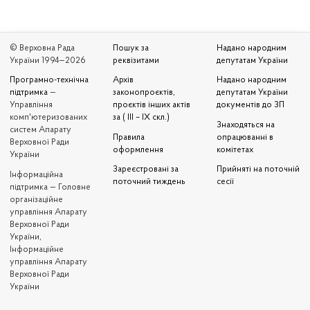
© Верховна Рада
Пошук за
Надано народним
України 1994—2026
реквізитами
депутатам України
Програмно-технічна
Архів
Надано народним
підтримка
—
законопроєктів,
депутатам України
Управління
проєктів інших актів
документів до ЗП
комп'ютеризованих
за ( III – IX скл.)
Знаходяться на
систем Апарату
Правила
опрацюванні в
Верховної Ради
оформлення
комітетах
України
Зареєстровані за
Прийняті на поточній
Iнформаційна
поточний тиждень
сесії
підтримка — Головне
організаційне
управління Апарату
Верховної Ради
України,
Інформаційне
управління Апарату
Верховної Ради
України