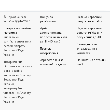
© Верховна Рада
Пошук за
Надано народним
України 1994—2026
реквізитами
депутатам України
Програмно-технічна
Архів
Надано народним
підтримка
—
законопроєктів,
депутатам України
Управління
проєктів інших актів
документів до ЗП
комп'ютеризованих
за ( III – IX скл.)
Знаходяться на
систем Апарату
Правила
опрацюванні в
Верховної Ради
оформлення
комітетах
України
Зареєстровані за
Прийняті на поточній
Iнформаційна
поточний тиждень
сесії
підтримка — Головне
організаційне
управління Апарату
Верховної Ради
України,
Інформаційне
управління Апарату
Верховної Ради
України