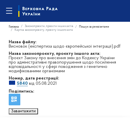
Законопроєкти, проєкти інших актів
Головна
Пошук за реквізитами
Картка законопроєкту, проєкту іншого акта
Назва файлу:
Висновок (експертиза щодо європейської інтеграції).pdf
Назва законопроєкту, проєкту іншого акта:
Проєкт Закону про внесення змін до Кодексу України
про адміністративні правопорушення щодо посилення
відповідальності у сфері поводження з генетично
модифікованими організмами
Номер, дата реєстрації:
5840
від 05.08.2021
Поділитись:
Завантажити