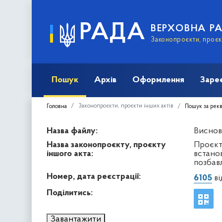
РАДА
ВЕРХОВНА Р
Законопроєкти, проєкт
Пошук
Архів
Оформлення
Заре
Законопроєкти, проєкти інших актів
Головна
Пошук за рек
Назва файлу:
Виснов
Назва законопроєкту, проєкту
Проєкт
іншого акта:
встано
позбав
Номер, дата реєстрації:
6105
ві
Поділитись:
Завантажити