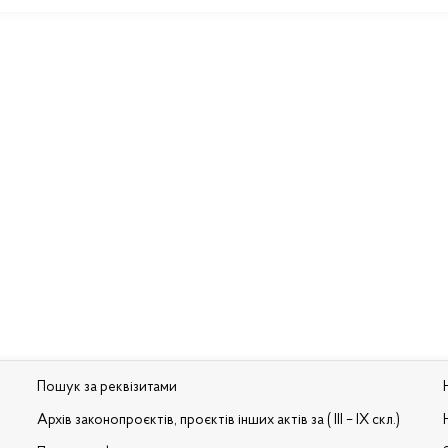
Пошук за реквізитами
Архів законопроєктів, проєктів інших актів за ( III – IX скл.)