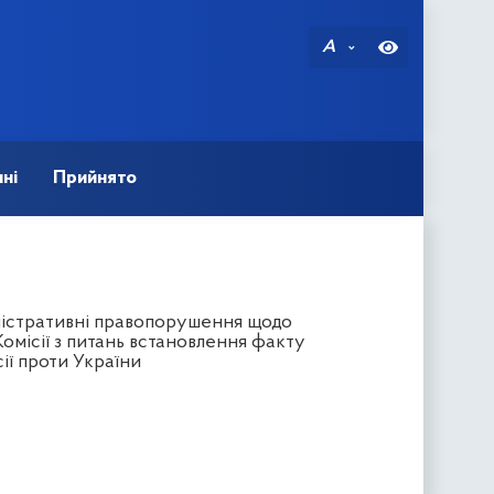
A
ні
Прийнято
ністративні правопорушення щодо
омісії з питань встановлення факту
ії проти України