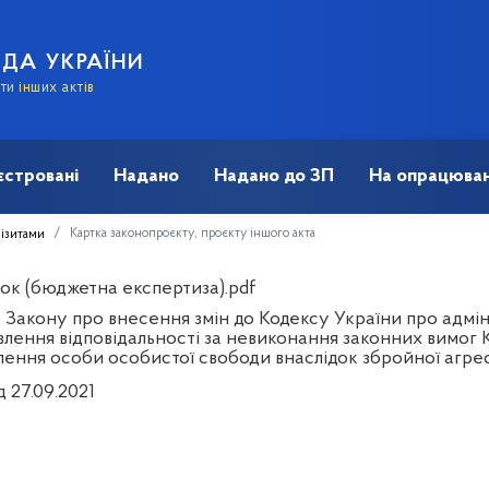
АДА УКРАЇНИ
и інших актів
єстровані
Надано
Надано до ЗП
На опрацюван
Картка законопроєкту, проєкту іншого акта
візитами
ок (бюджетна експертиза).pdf
 Закону про внесення змін до Кодексу України про адмі
влення відповідальності за невиконання законних вимог К
лення особи особистої свободи внаслідок збройної агрес
д 27.09.2021