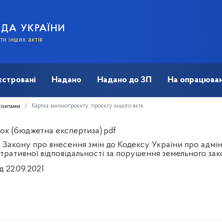
АДА УКРАЇНИ
и інших актів
єстровані
Надано
Надано до ЗП
На опрацюван
Картка законопроєкту, проєкту іншого акта
візитами
ок (бюджетна експертиза).pdf
 Закону про внесення змін до Кодексу України про адм
стративної відповідальності за порушення земельного за
д 22.09.2021