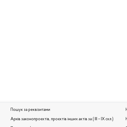
Пошук за реквізитами
Архів законопроєктів, проєктів інших актів за ( III – IX скл.)