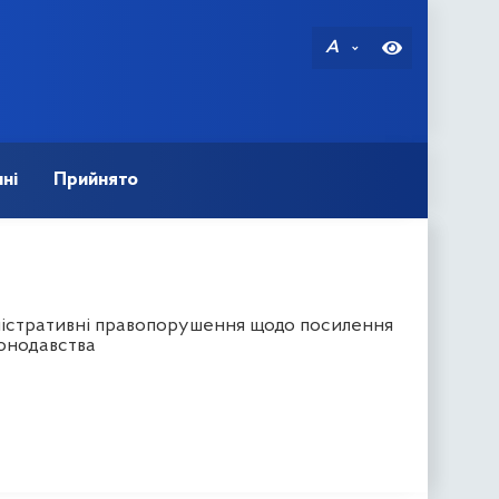
A
ні
Прийнято
іністративні правопорушення щодо посилення
конодавства