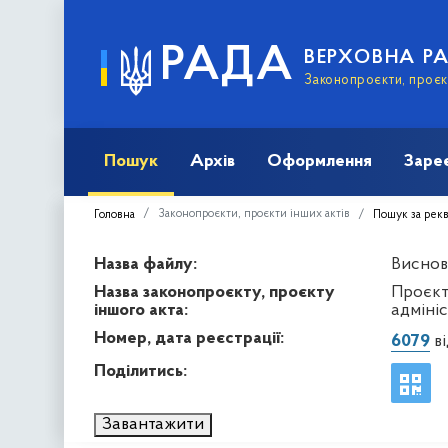
РАДА
ВЕРХОВНА Р
Законопроєкти, проєкт
Пошук
Архів
Оформлення
Заре
Законопроєкти, проєкти інших актів
Головна
Пошук за рек
Назва файлу:
Виснов
Назва законопроєкту, проєкту
Проєкт
іншого акта:
адміні
Номер, дата реєстрації:
6079
ві
Поділитись:
Завантажити