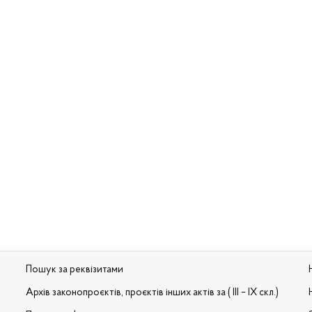
Пошук за реквізитами
Архів законопроєктів, проєктів інших актів за ( III – IX скл.)