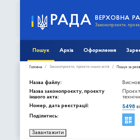
РАДА
ВЕРХОВНА Р
Законопроєкти, проєкт
Пошук
Архів
Оформлення
Заре
Законопроєкти, проєкти інших актів
Головна
Пошук за рек
Назва файлу:
Виснов
Назва законопроєкту, проєкту
Проєкт
іншого акта:
технічн
Номер, дата реєстрації:
5498
ві
Поділитись:
Завантажити