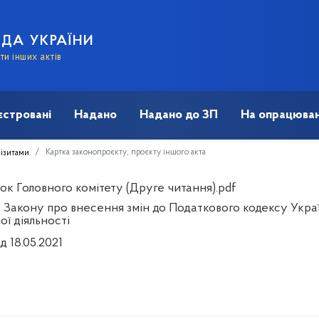
АДА УКРАЇНИ
и інших актів
єстровані
Надано
Надано до ЗП
На опрацюван
Картка законопроєкту, проєкту іншого акта
візитами
ок Головного комітету (Друге читання).pdf
 Закону про внесення змін до Податкового кодексу Украї
ої діяльності
д 18.05.2021