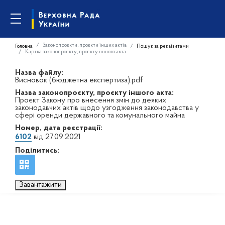
Законопроєкти, проєкти інших актів
Головна
Пошук за реквізитами
Картка законопроєкту, проєкту іншого акта
Назва файлу:
Висновок (бюджетна експертиза).pdf
Назва законопроєкту, проєкту іншого акта:
Проєкт Закону про внесення змін до деяких
законодавчих актів щодо узгодження законодавства у
сфері оренди державного та комунального майна
Номер, дата реєстрації:
6102
від 27.09.2021
Поділитись:
Завантажити