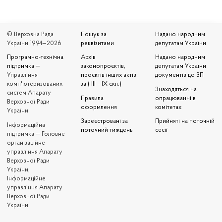
© Верховна Рада
Пошук за
Надано народним
України 1994—2026
реквізитами
депутатам України
Програмно-технічна
Архів
Надано народним
підтримка
—
законопроєктів,
депутатам України
Управління
проєктів інших актів
документів до ЗП
комп'ютеризованих
за ( III – IX скл.)
Знаходяться на
систем Апарату
Правила
опрацюванні в
Верховної Ради
оформлення
комітетах
України
Зареєстровані за
Прийняті на поточній
Iнформаційна
поточний тиждень
сесії
підтримка — Головне
організаційне
управління Апарату
Верховної Ради
України,
Інформаційне
управління Апарату
Верховної Ради
України