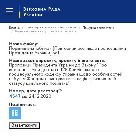
Законопроєкти, проєкти інших актів
Головна
Пошук за реквізитами
Картка законопроєкту, проєкту іншого акта
Назва файлу:
Порівняльна таблиця (Повторний розгляд з пропозиціями
Президента України).pdf
Назва законопроєкту, проєкту іншого акта:
Пропозиції Президента України до Закону "Про
внесення зміни до статті 128 Кримінального
процесуального кодексу України щодо особливостей
набуття Фондом гарантування вкладів фізичних осіб
статусу цивільного позивача"
Номер, дата реєстрації:
4547
від 24.12.2020
Поділитись:
Завантажити