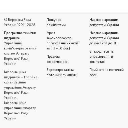
© Верховна Рада
Пошук за
Надано народним
України 1994—2026
реквізитами
депутатам України
Програмно-технічна
Архів
Надано народним
підтримка
—
законопроєктів,
депутатам України
Управління
проєктів інших актів
документів до ЗП
комп'ютеризованих
за ( III – IX скл.)
Знаходяться на
систем Апарату
Правила
опрацюванні в
Верховної Ради
оформлення
комітетах
України
Зареєстровані за
Прийняті на поточній
Iнформаційна
поточний тиждень
сесії
підтримка — Головне
організаційне
управління Апарату
Верховної Ради
України,
Інформаційне
управління Апарату
Верховної Ради
України