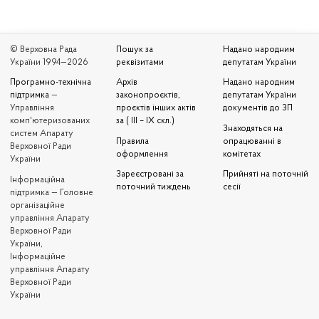
© Верховна Рада
Пошук за
Надано народним
України 1994—2026
реквізитами
депутатам України
Програмно-технічна
Архів
Надано народним
підтримка
—
законопроєктів,
депутатам України
Управління
проєктів інших актів
документів до ЗП
комп'ютеризованих
за ( III – IX скл.)
Знаходяться на
систем Апарату
Правила
опрацюванні в
Верховної Ради
оформлення
комітетах
України
Зареєстровані за
Прийняті на поточній
Iнформаційна
поточний тиждень
сесії
підтримка — Головне
організаційне
управління Апарату
Верховної Ради
України,
Інформаційне
управління Апарату
Верховної Ради
України