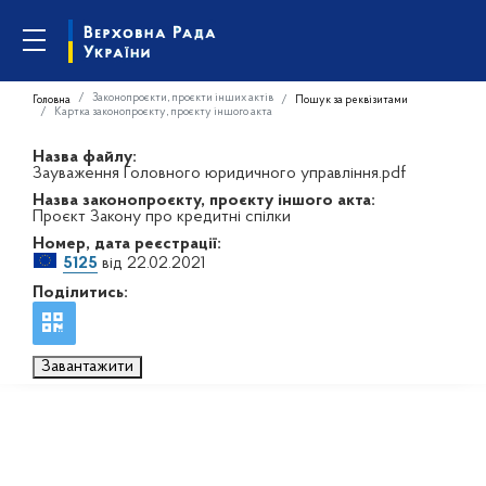
Законопроєкти, проєкти інших актів
Головна
Пошук за реквізитами
Картка законопроєкту, проєкту іншого акта
Назва файлу:
Зауваження Головного юридичного управління.pdf
Назва законопроєкту, проєкту іншого акта:
Проєкт Закону про кредитні спілки
Номер, дата реєстрації:
5125
від 22.02.2021
Поділитись:
Завантажити