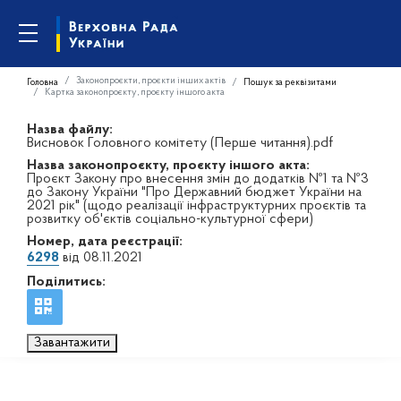
Законопроєкти, проєкти інших актів
Головна
Пошук за реквізитами
Картка законопроєкту, проєкту іншого акта
Назва файлу:
Висновок Головного комітету (Перше читання).pdf
Назва законопроєкту, проєкту іншого акта:
Проєкт Закону про внесення змін до додатків №1 та №3
до Закону України "Про Державний бюджет України на
2021 рік" (щодо реалізації інфраструктурних проєктів та
розвитку об'єктів соціально-культурної сфери)
Номер, дата реєстрації:
6298
від 08.11.2021
Поділитись:
Завантажити