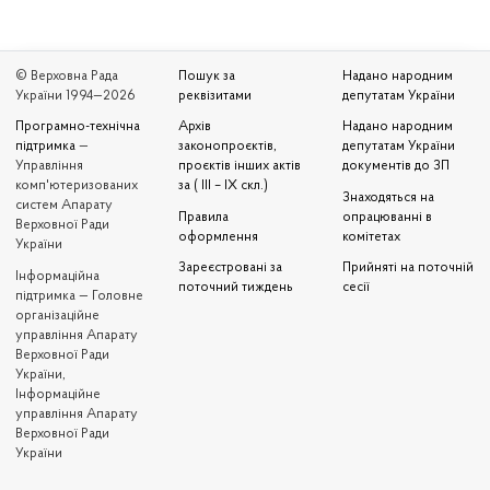
© Верховна Рада
Пошук за
Надано народним
України 1994—2026
реквізитами
депутатам України
Програмно-технічна
Архів
Надано народним
підтримка
—
законопроєктів,
депутатам України
Управління
проєктів інших актів
документів до ЗП
комп'ютеризованих
за ( III – IX скл.)
Знаходяться на
систем Апарату
Правила
опрацюванні в
Верховної Ради
оформлення
комітетах
України
Зареєстровані за
Прийняті на поточній
Iнформаційна
поточний тиждень
сесії
підтримка — Головне
організаційне
управління Апарату
Верховної Ради
України,
Інформаційне
управління Апарату
Верховної Ради
України