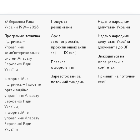
© Верховна Рада
Пошук за
Надано народним
України 1994—2026
реквізитами
депутатам України
Програмно-технічна
Архів
Надано народним
підтримка
—
законопроєктів,
депутатам України
Управління
проєктів інших актів
документів до ЗП
комп'ютеризованих
за ( III – IX скл.)
Знаходяться на
систем Апарату
Правила
опрацюванні в
Верховної Ради
оформлення
комітетах
України
Зареєстровані за
Прийняті на поточній
Iнформаційна
поточний тиждень
сесії
підтримка — Головне
організаційне
управління Апарату
Верховної Ради
України,
Інформаційне
управління Апарату
Верховної Ради
України