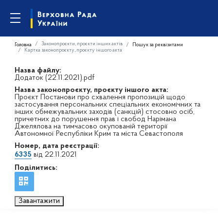
Законопроєкти, проєкти інших актів
Головна
Пошук за реквізитами
Картка законопроєкту, проєкту іншого акта
Назва файлу:
Додаток (22.11.2021).pdf
Назва законопроєкту, проєкту іншого акта:
Проєкт Постанови про схвалення пропозицій щодо
застосування персональних спеціальних економічних та
інших обмежувальних заходів (санкцій) стосовно осіб,
причетних до порушення прав і свобод Нарімана
Джелялова на тимчасово окупованій території
Автономної Республіки Крим та міста Севастополя
Номер, дата реєстрації:
6335
від 22.11.2021
Поділитись:
Завантажити