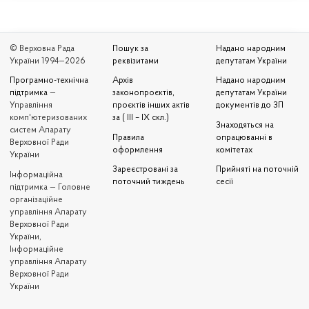
© Верховна Рада
Пошук за
Надано народним
України 1994—2026
реквізитами
депутатам України
Програмно-технічна
Архів
Надано народним
підтримка
—
законопроєктів,
депутатам України
Управління
проєктів інших актів
документів до ЗП
комп'ютеризованих
за ( III – IX скл.)
Знаходяться на
систем Апарату
Правила
опрацюванні в
Верховної Ради
оформлення
комітетах
України
Зареєстровані за
Прийняті на поточній
Iнформаційна
поточний тиждень
сесії
підтримка — Головне
організаційне
управління Апарату
Верховної Ради
України,
Інформаційне
управління Апарату
Верховної Ради
України