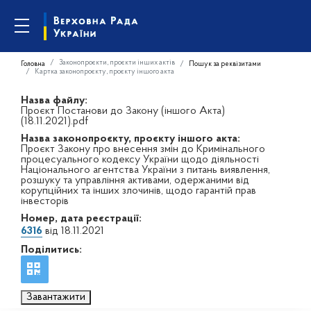
Законопроєкти, проєкти інших актів
Головна
Пошук за реквізитами
Картка законопроєкту, проєкту іншого акта
Назва файлу:
Проєкт Постанови до Закону (іншого Акта)
(18.11.2021).pdf
Назва законопроєкту, проєкту іншого акта:
Проєкт Закону про внесення змін до Кримінального
процесуального кодексу України щодо діяльності
Національного агентства України з питань виявлення,
розшуку та управління активами, одержаними від
корупційних та інших злочинів, щодо гарантій прав
інвесторів
Номер, дата реєстрації:
6316
від 18.11.2021
Поділитись:
Завантажити