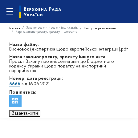
Законопроєкти, проєкти інших актів
Головна
Пошук за реквізитами
Картка законопроєкту, проєкту іншого акта
Назва файлу:
Висновок (експертиза щодо європейської інтеграції).pdf
Назва законопроєкту, проєкту іншого акта:
Проєкт Закону про внесення змін до Бюджетного
кодексу України щодо податку на експортний
надприбуток
Номер, дата реєстрації:
5666
від 16.06.2021
Поділитись:
Завантажити