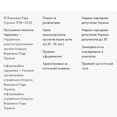
© Верховна Рада
Пошук за
Надано народним
України 1994—2026
реквізитами
депутатам України
Програмно-технічна
Архів
Надано народним
підтримка
—
законопроєктів,
депутатам України
Управління
проєктів інших актів
документів до ЗП
комп'ютеризованих
за ( III – IX скл.)
Знаходяться на
систем Апарату
Правила
опрацюванні в
Верховної Ради
оформлення
комітетах
України
Зареєстровані за
Прийняті на поточній
Iнформаційна
поточний тиждень
сесії
підтримка — Головне
організаційне
управління Апарату
Верховної Ради
України,
Інформаційне
управління Апарату
Верховної Ради
України