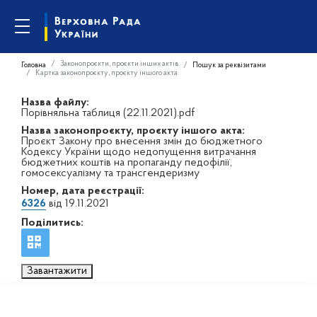
Законопроєкти, проєкти інших актів
Головна
Пошук за реквізитами
Картка законопроєкту, проєкту іншого акта
Назва файлу:
Порівняльна таблиця (22.11.2021).pdf
Назва законопроєкту, проєкту іншого акта:
Проєкт Закону про внесення змін до бюджетного
Кодексу України щодо недопущення витрачання
бюджетних коштів на пропаганду педофілії,
гомосексуалізму та трансгендеризму
Номер, дата реєстрації:
6326
від 19.11.2021
Поділитись:
Завантажити