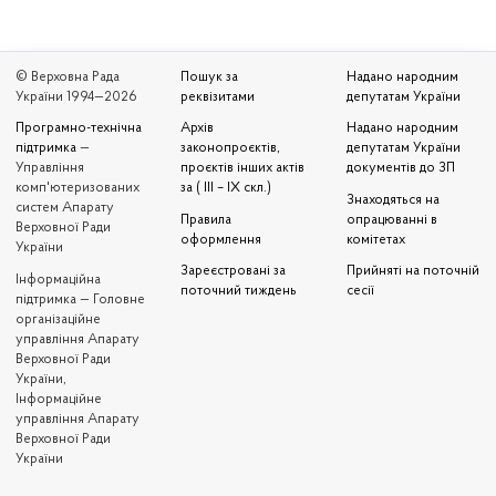
© Верховна Рада
Пошук за
Надано народним
України 1994—2026
реквізитами
депутатам України
Програмно-технічна
Архів
Надано народним
підтримка
—
законопроєктів,
депутатам України
Управління
проєктів інших актів
документів до ЗП
комп'ютеризованих
за ( III – IX скл.)
Знаходяться на
систем Апарату
Правила
опрацюванні в
Верховної Ради
оформлення
комітетах
України
Зареєстровані за
Прийняті на поточній
Iнформаційна
поточний тиждень
сесії
підтримка — Головне
організаційне
управління Апарату
Верховної Ради
України,
Інформаційне
управління Апарату
Верховної Ради
України