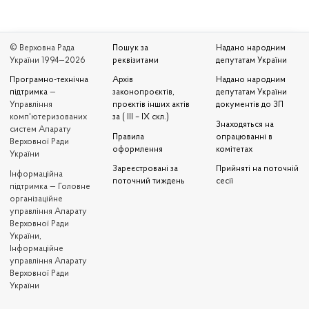
© Верховна Рада
Пошук за
Надано народним
України 1994—2026
реквізитами
депутатам України
Програмно-технічна
Архів
Надано народним
підтримка
—
законопроєктів,
депутатам України
Управління
проєктів інших актів
документів до ЗП
комп'ютеризованих
за ( III – IX скл.)
Знаходяться на
систем Апарату
Правила
опрацюванні в
Верховної Ради
оформлення
комітетах
України
Зареєстровані за
Прийняті на поточній
Iнформаційна
поточний тиждень
сесії
підтримка — Головне
організаційне
управління Апарату
Верховної Ради
України,
Інформаційне
управління Апарату
Верховної Ради
України