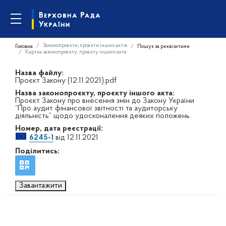
Законопроєкти, проєкти інших актів
Головна
Пошук за реквізитами
Картка законопроєкту, проєкту іншого акта
Назва файлу:
Проєкт Закону (12.11.2021).pdf
Назва законопроєкту, проєкту іншого акта:
Проєкт Закону про внесення змін до Закону України
“Про аудит фінансової звітності та аудиторську
діяльність” щодо удосконалення деяких положень.
Номер, дата реєстрації:
6245-1
від 12.11.2021
Поділитись:
Завантажити