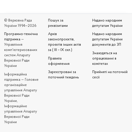
© Верховна Рада
Пошук за
Надано народним
України 1994—2026
реквізитами
депутатам України
Програмно-технічна
Архів
Надано народним
підтримка
—
законопроєктів,
депутатам України
Управління
проєктів інших актів
документів до ЗП
комп'ютеризованих
за ( III – IX скл.)
Знаходяться на
систем Апарату
Правила
опрацюванні в
Верховної Ради
оформлення
комітетах
України
Зареєстровані за
Прийняті на поточній
Iнформаційна
поточний тиждень
сесії
підтримка — Головне
організаційне
управління Апарату
Верховної Ради
України,
Інформаційне
управління Апарату
Верховної Ради
України