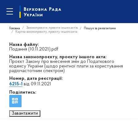
Законопроєкти, проєкти інших актів
Головна
Пошук за реквізитами
Картка законопроєкту, проєкту іншого акта
Назва файлу:
Подання (10.11.2021).pdf
Назва законопроєкту, проєкту іншого акта:
Проєкт Закону про внесення змін до Податкового
кодексу України (щодо рентної плати за користування
радіочастотним спектром)
Номер, дата реєстрації:
6215-1
від 09.11.2021
Поділитись:
Завантажити