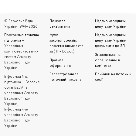
© Верховна Рада
Пошук за
Надано народним
України 1994—2026
реквізитами
депутатам України
Програмно-технічна
Архів
Надано народним
підтримка
—
законопроєктів,
депутатам України
Управління
проєктів інших актів
документів до ЗП
комп'ютеризованих
за ( III – IX скл.)
Знаходяться на
систем Апарату
Правила
опрацюванні в
Верховної Ради
оформлення
комітетах
України
Зареєстровані за
Прийняті на поточній
Iнформаційна
поточний тиждень
сесії
підтримка — Головне
організаційне
управління Апарату
Верховної Ради
України,
Інформаційне
управління Апарату
Верховної Ради
України