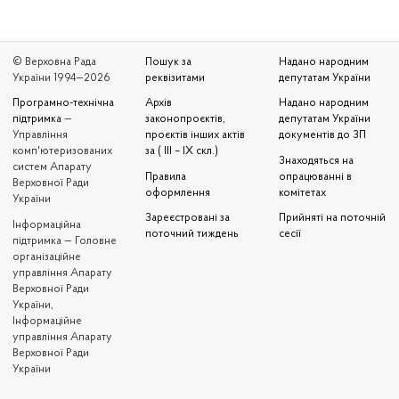
© Верховна Рада
Пошук за
Надано народним
України 1994—2026
реквізитами
депутатам України
Програмно-технічна
Архів
Надано народним
підтримка
—
законопроєктів,
депутатам України
Управління
проєктів інших актів
документів до ЗП
комп'ютеризованих
за ( III – IX скл.)
Знаходяться на
систем Апарату
Правила
опрацюванні в
Верховної Ради
оформлення
комітетах
України
Зареєстровані за
Прийняті на поточній
Iнформаційна
поточний тиждень
сесії
підтримка — Головне
організаційне
управління Апарату
Верховної Ради
України,
Інформаційне
управління Апарату
Верховної Ради
України