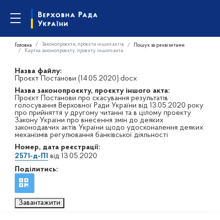
Законопроєкти, проєкти інших актів
Головна
Пошук за реквізитами
Картка законопроєкту, проєкту іншого акта
Назва файлу:
Проєкт Постанови (14.05.2020).docx
Назва законопроєкту, проєкту іншого акта:
Проєкт Постанови про скасування результатів
голосування Верховної Ради України від 13.05.2020 року
про прийняття у другому читанні та в цілому проекту
Закону України про внесення змін до деяких
законодавчих актів України щодо удосконалення деяких
механізмів регулювання банківської діяльності
Номер, дата реєстрації:
2571-д-П1
від 13.05.2020
Поділитись:
Завантажити