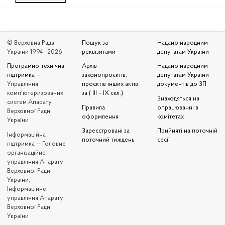
© Верховна Рада
Пошук за
Надано народним
України 1994—2026
реквізитами
депутатам України
Програмно-технічна
Архів
Надано народним
підтримка
—
законопроєктів,
депутатам України
Управління
проєктів інших актів
документів до ЗП
комп'ютеризованих
за ( III – IX скл.)
Знаходяться на
систем Апарату
Правила
опрацюванні в
Верховної Ради
оформлення
комітетах
України
Зареєстровані за
Прийняті на поточній
Iнформаційна
поточний тиждень
сесії
підтримка — Головне
організаційне
управління Апарату
Верховної Ради
України,
Інформаційне
управління Апарату
Верховної Ради
України