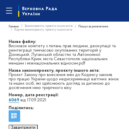
Законопроєкти, проєкти інших актів
Головна
Пошук за реквізитами
Картка законопроєкту, проєкту іншого акта
Назва файлу:
Висновок комітету з питань прав людини, деокупації та
реінтеграції тимчасово окупованих територій у
Донецькій, Луганській областях та Автономної
Республіки Крим, міста Севастополя, національних
меншин і міжнаціональних відносин.pdf
Назва законопроєкту, проєкту іншого акта:
Проєкт Закону про внесення змін до Кодексу законів
про працю України щодо недискримінації вагітних жінок
та інших осіб, які здійснюють догляд за дитиною до
досягнення нею трирічного віку
Номер, дата реєстрації:
6069
від 17.09.2021
Поділитись:
Завантажити