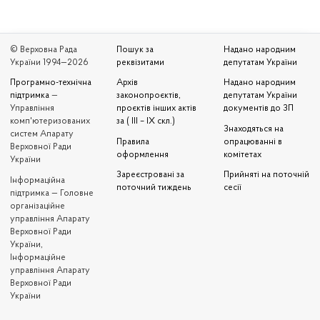
© Верховна Рада
Пошук за
Надано народним
України 1994—2026
реквізитами
депутатам України
Програмно-технічна
Архів
Надано народним
підтримка
—
законопроєктів,
депутатам України
Управління
проєктів інших актів
документів до ЗП
комп'ютеризованих
за ( III – IX скл.)
Знаходяться на
систем Апарату
Правила
опрацюванні в
Верховної Ради
оформлення
комітетах
України
Зареєстровані за
Прийняті на поточній
Iнформаційна
поточний тиждень
сесії
підтримка — Головне
організаційне
управління Апарату
Верховної Ради
України,
Інформаційне
управління Апарату
Верховної Ради
України