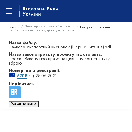
Законопроєкти, проєкти інших актів
Головна
Пошук за реквізитами
Картка законопроєкту, проєкту іншого акта
Назва файлу:
Науково-експертний висновок (Перше читання).pdf
Назва законопроєкту, проєкту іншого акта:
Проєкт Закону про право на цивільну вогнепальну
зброю
Номер, дата реєстрації:
5708
від 25.06.2021
Поділитись:
Завантажити