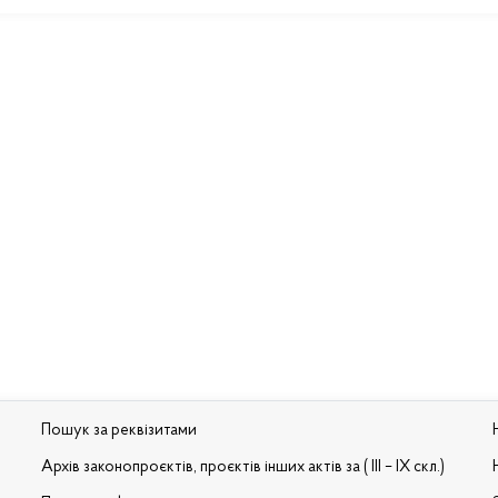
Пошук за реквізитами
Архів законопроєктів, проєктів інших актів за ( III – IX скл.)