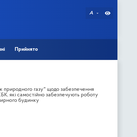
A
ні
Прийнято
к природного газу" щодо забезпечення
ЖБК, які самостійно забезпечують роботу
ртирного будинку