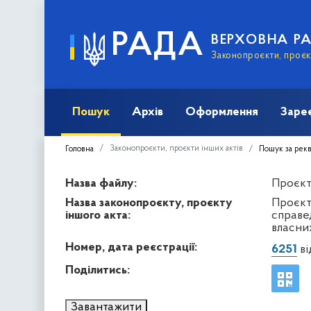
РАДА
ВЕРХОВНА Р
Законопроєкти, проєкт
Пошук
Архів
Оформлення
Заре
Законопроєкти, проєкти інших актів
Головна
Пошук за рек
Назва файлу:
Проєкт 
Назва законопроєкту, проєкту
Проєкт
іншого акта:
справе
власни
Номер, дата реєстрації:
6251
ві
Поділитись:
Завантажити