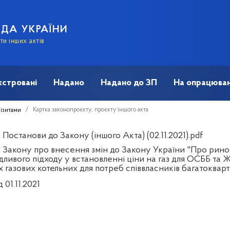
АДА УКРАЇНИ
и інших актів
єстровані
Надано
Надано до ЗП
На опрацюван
Картка законопроєкту, проєкту іншого акта
візитами
Постанови до Закону (іншого Акта) (02.11.2021).pdf
 Закону про внесення змін до Закону України "Про рино
дливого підходу у встановленні ціни на газ для ОСББ та 
х газових котельних для потреб співвласників багатоква
д 01.11.2021