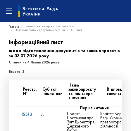
Законопроєкти, проєкти інших актів
Головна
Надано народним депутатам України
4 Липня
Інформаційний лист
щодо підготовлених документів та законопроєктів
за 03.07.2026 року
Станом на 4 Липня 2026 року
Всього: 2
Назва
Реєстр.
Суб'єкт
законопроєкту
Відповідаль
№
ініциативи
та ініціатори
виконавці
внесення
Перше читання
Д
Проєкт
Комітет Верховно
15373
Постанови про
Ради України з пи
Звіт Директора
правоохоронної
Державного
діяльності
бюро