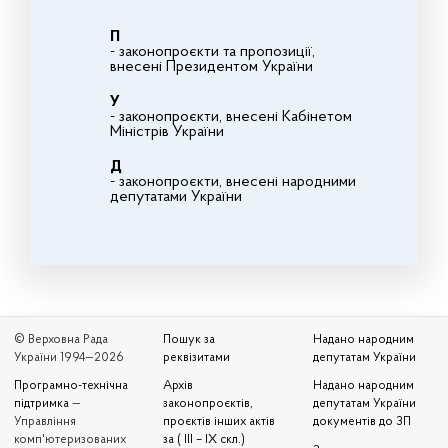
П
- законопроєкти та пропозиції,
внесені Президентом України
У
- законопроєкти, внесені Кабінетом
Міністрів України
Д
- законопроєкти, внесені народними
депутатами України
© Верховна Рада
Пошук за
Надано народним
України 1994—2026
реквізитами
депутатам України
Програмно-технічна
Архів
Надано народним
підтримка
—
законопроєктів,
депутатам України
Управління
проєктів інших актів
документів до ЗП
комп'ютеризованих
за ( III – IX скл.)