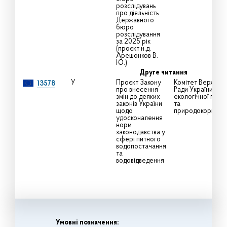
розслідувань
про діяльність
Державного
бюро
розслідування
за 2025 рік
(проєкт н.д.
Арешонков В.
Ю.)
Друге читання
У
Проєкт Закону
Комітет Верховно
13578
про внесення
Ради України з пи
змін до деяких
екологічної політ
законів України
та
щодо
природокористу
удосконалення
норм
законодавства у
сфері питного
водопостачання
та
водовідведення
Умовні позначення: