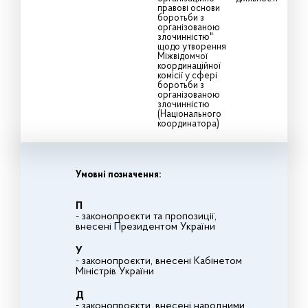
правові основи
боротьби з
організованою
злочинністю"
щодо утворення
Міжвідомчої
координаційної
комісії у сфері
боротьби з
організованою
злочинністю
(Національного
координатора)
Умовні позначення:
П
- законопроєкти та пропозиції,
внесені Президентом України
У
- законопроєкти, внесені Кабінетом
Міністрів України
Д
- законопроєкти, внесені народними