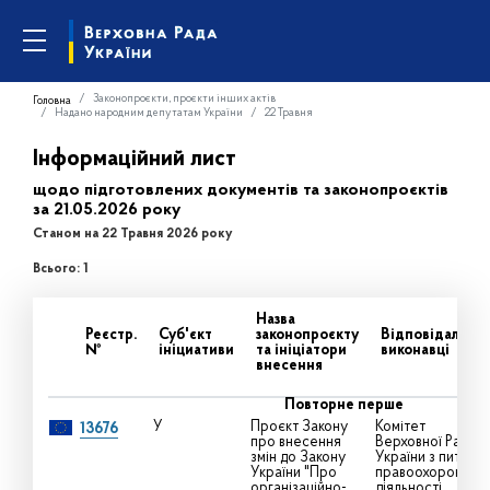
Законопроєкти, проєкти інших актів
Головна
Надано народним депутатам України
22 Травня
Інформаційний лист
щодо підготовлених документів та законопроєктів
за 21.05.2026 року
Станом на 22 Травня 2026 року
Всього: 1
Назва
Реєстр.
Суб'єкт
законопроєкту
Відповідальні
№
ініциативи
та ініціатори
виконавці
внесення
Повторне перше
У
Проєкт Закону
Комітет
13676
про внесення
Верховної Ради
змін до Закону
України з питань
України "Про
правоохоронної
організаційно-
діяльності