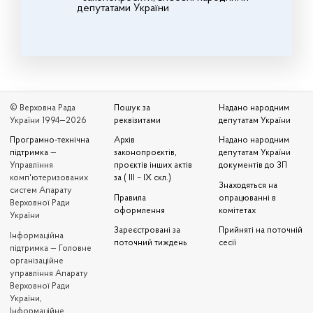
депутатами України
© Верховна Рада
Пошук за
Надано народним
України 1994—2026
реквізитами
депутатам України
Програмно-технічна
Архів
Надано народним
підтримка
—
законопроєктів,
депутатам України
Управління
проєктів інших актів
документів до ЗП
комп'ютеризованих
за ( III – IX скл.)
Знаходяться на
систем Апарату
Правила
опрацюванні в
Верховної Ради
оформлення
комітетах
України
Зареєстровані за
Прийняті на поточній
Iнформаційна
поточний тиждень
сесії
підтримка — Головне
організаційне
управління Апарату
Верховної Ради
України,
Інформаційне