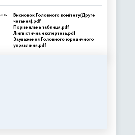
тань
Висновок Головного комітету(Друге
читання).pdf
Порівняльна таблиця.pdf
Лінгвістична експертиза.pdf
Зауваження Головного юридичного
управління.pdf