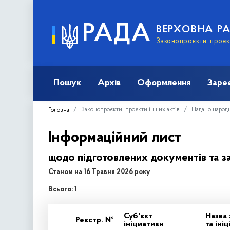
РАДА
ВЕРХОВНА Р
Законопроєкти, проєкт
Пошук
Архів
Оформлення
Заре
Законопроєкти, проєкти інших актів
Надано народ
Головна
Інформаційний лист
щодо підготовлених документів та з
Станом на 16 Травня 2026 року
Всього: 1
Суб'єкт
Назва
Реєстр. №
ініциативи
та іні