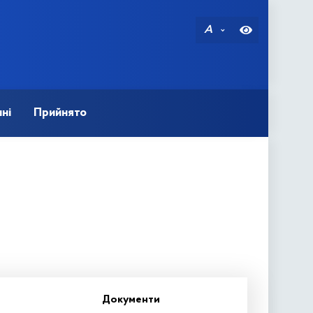
A
ні
Прийнято
Документи