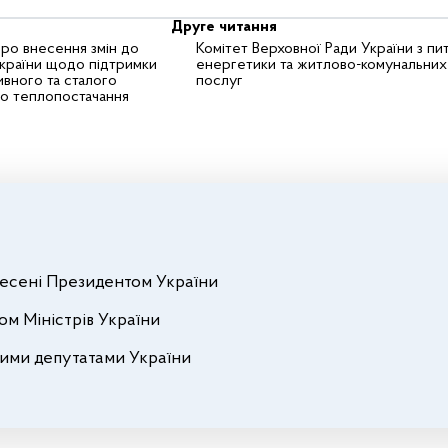
Друге читання
ро внесення змін до
Комітет Верховної Ради України з пи
України щодо підтримки
енергетики та житлово-комунальних
вного та сталого
послуг
го теплопостачання
внесені Президентом України
ом Міністрів України
ними депутатами України