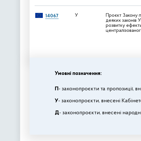
У
Проєкт Закону п
14067
деяких законів 
розвитку ефекти
централізовано
Умовні позначення:
П
- законопроєкти та пропозиції, 
У
- законопроєкти, внесені Кабінет
Д
- законопроєкти, внесені народ