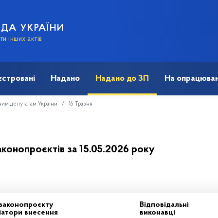
АДА УКРАЇНИ
и інших актів
єстровані
Надано
Надано до ЗП
На опрацюван
ним депутатам України
16 Травня
аконопроєктів за 15.05.2026 року
 законопроєкту
Відповідальні
ціатори внесення
виконавці