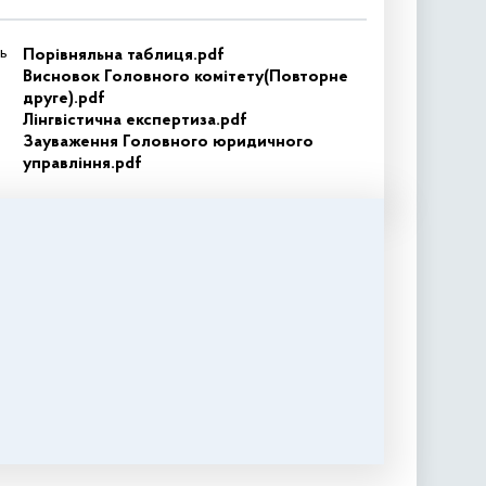
ь
Порівняльна таблиця.pdf
Висновок Головного комітету(Повторне
друге).pdf
Лінгвістична експертиза.pdf
Зауваження Головного юридичного
управління.pdf