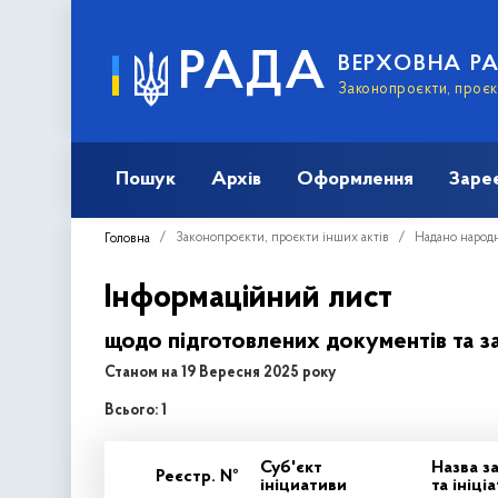
РАДА
ВЕРХОВНА Р
Законопроєкти, проєкт
Пошук
Архів
Оформлення
Заре
Законопроєкти, проєкти інших актів
Надано народ
Головна
Інформаційний лист
щодо підготовлених документів та з
Станом на 19 Вересня 2025 року
Всього: 1
Суб'єкт
Назва з
Реєстр. №
ініциативи
та ініц