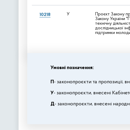
У
Проєкт Закону пр
10218
Закону України "П
технічну діяльніс
дослідницької ін
підтримки молод
Умовні позначення:
П
- законопроєкти та пропозиції, 
У
- законопроєкти, внесені Кабінет
Д
- законопроєкти, внесені народ