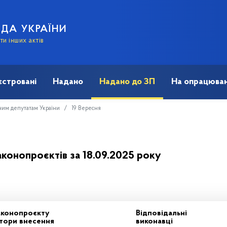
АДА УКРАЇНИ
и інших актів
єстровані
Надано
Надано до ЗП
На опрацюван
ним депутатам України
19 Вересня
аконопроєктів за 18.09.2025 року
аконопроєкту
Відповідальні
іатори внесення
виконавці