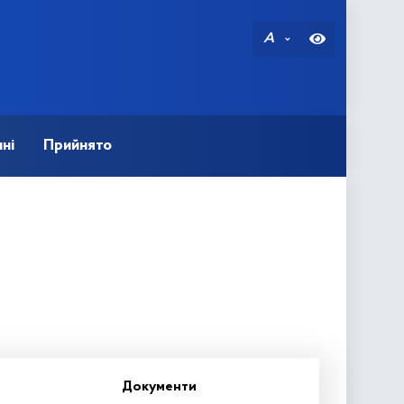
A
ні
Прийнято
Документи