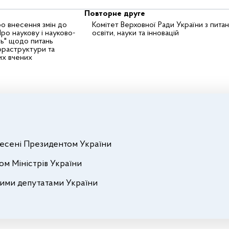
Повторне друге
о внесення змін до
Комітет Верховної Ради України з питан
ро наукову і науково-
освіти, науки та інновацій
ть" щодо питань
фраструктури та
их вчених
внесені Президентом України
ом Міністрів України
ними депутатами України