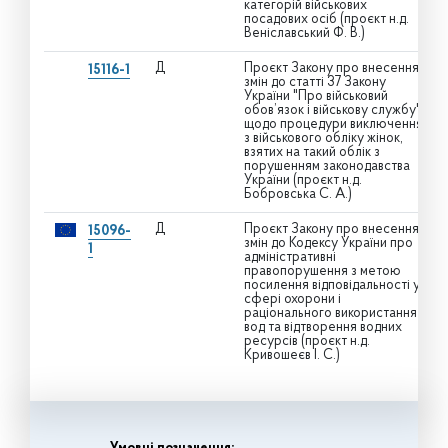
категорій військових
посадових осіб (проєкт н.д.
Веніславський Ф. В.)
Д
Проєкт Закону про внесення
15116-1
змін до статті 37 Закону
України "Про військовий
обов’язок і військову службу"
щодо процедури виключення
з військового обліку жінок,
взятих на такий облік з
порушенням законодавства
України (проєкт н.д.
Бобровська С. А.)
Д
Проєкт Закону про внесення
15096-
змін до Кодексу України про
1
адміністративні
правопорушення з метою
посилення відповідальності у
сфері охорони і
раціонального використання
вод та відтворення водних
ресурсів (проєкт н.д.
Кривошеєв І. С.)