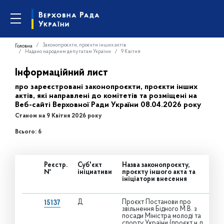
Законопроєкти, проєкти інших актів
Головна
Надано народним депутатам України
9 Квітня
Інформаційний лист
про зареєстровані законопроєкти, проєкти інших
актів, які направлені до комітетів та розміщені на
Веб-сайті Верховної Ради України 08.04.2026 року
Станом на 9 Квітня 2026 року
Всього: 6
Реєстр.
Суб'єкт
Назва законопроєкту,
№
ініциативи
проєкту іншого акта та
ініціатори внесення
Д
Проєкт Постанови про
15137
звільнення Бідного М.В. з
посади Міністра молоді та
спорту України (проєкт н.д.