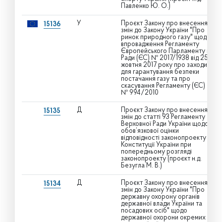
Павленко Ю. О.)
У
Проєкт Закону про внесення
15136
змін до Закону України "Про
ринок природного газу" щодо
впровадження Регламенту
Європейського Парламенту і
Ради (ЄС) № 2017/1938 від 25
жовтня 2017 року про заходи
для гарантування безпеки
постачання газу та про
скасування Регламенту (ЄС)
№ 994/2010
Д
Проєкт Закону про внесення
15135
змін до статті 93 Регламенту
Верховної Ради України щодо
обов’язкової оцінки
відповідності законопроекту
Конституції України при
попередньому розгляді
законопроекту (проєкт н.д.
Безугла М. В.)
Д
Проєкт Закону про внесення
15134
змін до Закону України "Про
державну охорону органів
державної влади України та
посадових осіб" щодо
державної охорони окремих