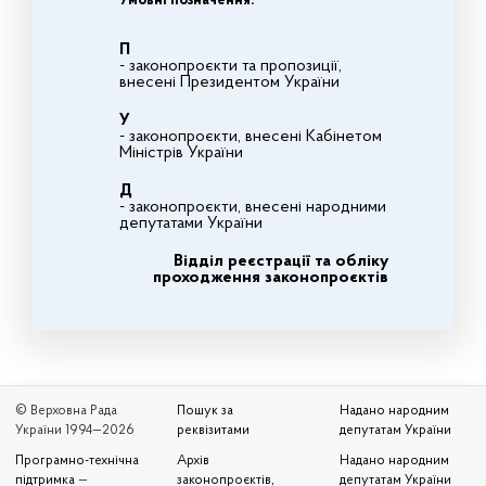
Умовні позначення:
П
- законопроєкти та пропозиції,
внесені Президентом України
У
- законопроєкти, внесені Кабінетом
Міністрів України
Д
- законопроєкти, внесені народними
депутатами України
Відділ реєстрації та обліку
проходження законопроєктів
© Верховна Рада
Пошук за
Надано народним
України 1994—2026
реквізитами
депутатам України
Програмно-технічна
Архів
Надано народним
підтримка
—
законопроєктів,
депутатам України