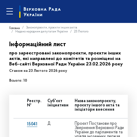
Законопроєкти, проєкти інших актів
Головна
Надано народним депутатам України
23 Лютого
Інформаційний лист
про зареєстровані законопроєкти, проєкти інших
актів, які направлені до комітетів та розміщені на
Веб-сайті Верховної Ради України 23.02.2026 року
Станом на 23 Лютого 2026 року
Всього: 10
Реєстр.
Суб'єкт
Назва законопроєкту,
№
ініциативи
проєкту іншого акта та
ініціатори внесення
Д
Проєкт Постанови про
15041
Звернення Верховної Ради
України до парламентів та
урядів іноземних держав,