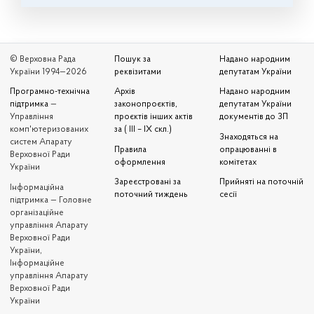
© Верховна Рада
Пошук за
Надано народним
України 1994—2026
реквізитами
депутатам України
Програмно-технічна
Архів
Надано народним
підтримка
—
законопроєктів,
депутатам України
Управління
проєктів інших актів
документів до ЗП
комп'ютеризованих
за ( III – IX скл.)
Знаходяться на
систем Апарату
Правила
опрацюванні в
Верховної Ради
оформлення
комітетах
України
Зареєстровані за
Прийняті на поточній
Iнформаційна
поточний тиждень
сесії
підтримка — Головне
організаційне
управління Апарату
Верховної Ради
України,
Інформаційне
управління Апарату
Верховної Ради
України