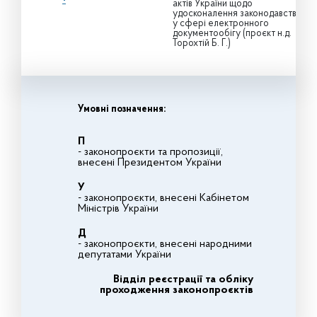
актів України щодо
удосконалення законодавства
у сфері електронного
документообігу (проєкт н.д.
Торохтій Б. Г.)
Умовні позначення:
П
- законопроєкти та пропозиції,
внесені Президентом України
У
- законопроєкти, внесені Кабінетом
Міністрів України
Д
- законопроєкти, внесені народними
депутатами України
Відділ реєстрації та обліку
проходження законопроєктів