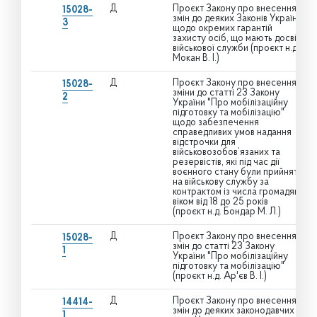
Д
Проєкт Закону про внесення
15028-
змін до деяких Законів України
3
щодо окремих гарантій
захисту осіб, що мають досвід
військової служби (проєкт н.д.
Мокан В. І.)
Д
Проєкт Закону про внесення
15028-
зміни до статті 23 Закону
2
України "Про мобілізаційну
підготовку та мобілізацію"
щодо забезпечення
справедливих умов надання
відстрочки для
військовозобов’язаних та
резервістів, які під час дії
воєнного стану були прийняті
на військову службу за
контрактом із числа громадян
віком від 18 до 25 років
(проєкт н.д. Бондар М. Л.)
Д
Проєкт Закону про внесення
15028-
змін до статті 23 Закону
1
України "Про мобілізаційну
підготовку та мобілізацію"
(проєкт н.д. Ар'єв В. І.)
Д
Проєкт Закону про внесення
14414-
змін до деяких законодавчих
1