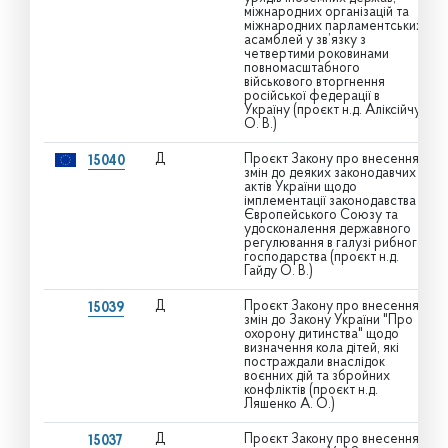
міжнародних організацій та
міжнародних парламентських
асамблей у зв’язку з
четвертими роковинами
повномасштабного
військового вторгнення
російської федерації в
Україну (проєкт н.д. Аліксійчук
О. В.)
Д
Проєкт Закону про внесення
15040
змін до деяких законодавчих
актів України щодо
імплементації законодавства
Європейського Союзу та
удосконалення державного
регулювання в галузі рибного
господарства (проєкт н.д.
Гайду О. В.)
Д
Проєкт Закону про внесення
15039
змін до Закону України "Про
охорону дитинства" щодо
визначення кола дітей, які
постраждали внаслідок
воєнних дій та збройних
конфліктів (проєкт н.д.
Ляшенко А. О.)
Д
Проєкт Закону про внесення
15037