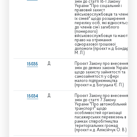
змін до статті 16-1 Закону
України "Про соціальний і
правовий захист
військовослужбовців та членів
їх сімей" щодо розширення
переліку осіб, які відносяться
до членів сім’ї загиблого
(померлого)
військовослужбовця та мають
право на отримання
одноразової грошової
допомоги (проєкт н.д. Бондар
М. Л.)
Д
Проєкт Закону про внесення
15035
змін до деяких законів України
щодо захисту зайнятості та
самозайнятості у сфері
малого підприємництва
(проєкт н.д. Богуцька Є. П.)
Д
Проєкт Закону про внесення
15034
змін до статті 7 Закону
України "Про автомобільний
транспорт" щодо
особливостей організації
пасажирських перевезень в
рамках співробітництва
територіальних громад
(проєкт н.д. Аліксійчук О. В.)