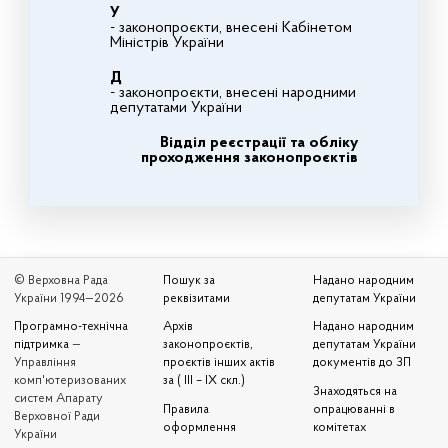
У
- законопроєкти, внесені Кабінетом
Міністрів України
Д
- законопроєкти, внесені народними
депутатами України
Відділ реєстрації та обліку
проходження законопроєктів
© Верховна Рада
Пошук за
Надано народним
України 1994—2026
реквізитами
депутатам України
Програмно-технічна
Архів
Надано народним
підтримка
—
законопроєктів,
депутатам України
Управління
проєктів інших актів
документів до ЗП
комп'ютеризованих
за ( III – IX скл.)
Знаходяться на
систем Апарату
Правила
опрацюванні в
Верховної Ради
оформлення
комітетах
України