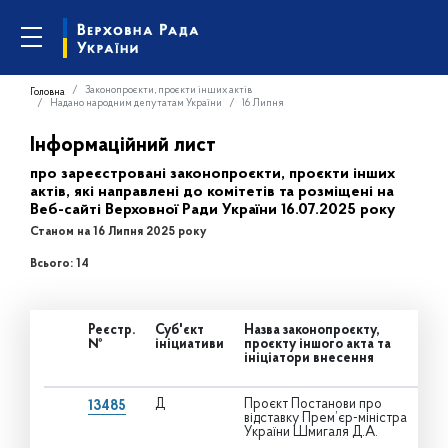
Законопроєкти, проєкти інших актів
Головна
Надано народним депутатам України
16 Липня
Інформаційний лист
про зареєстровані законопроєкти, проєкти інших
актів, які направлені до комітетів та розміщені на
Веб-сайті Верховної Ради України 16.07.2025 року
Станом на 16 Липня 2025 року
Всього: 14
Реєстр.
Суб'єкт
Назва законопроєкту,
№
ініциативи
проєкту іншого акта та
ініціатори внесення
Д
Проєкт Постанови про
13485
відставку Прем’єр-міністра
України Шмигаля Д.А.