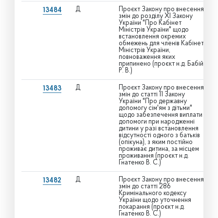
Д
Проєкт Закону про внесення
13484
змін до розділу XI Закону
України "Про Кабінет
Міністрів України" щодо
встановлення окремих
обмежень для членів Кабінету
Міністрів України,
повноваження яких
припинено (проєкт н.д. Бабій
Р. В.)
Д
Проєкт Закону про внесення
13483
змін до статті 11 Закону
України "Про державну
допомогу сім'ям з дітьми"
щодо забезпечення виплати
допомоги при народженні
дитини у разі встановлення
відсутності одного з батьків
(опікуна), з яким постійно
проживає дитина, за місцем
проживання (проєкт н.д.
Гнатенко В. С.)
Д
Проєкт Закону про внесення
13482
змін до статті 286
Кримінального кодексу
України щодо уточнення
покарання (проєкт н.д.
Гнатенко В. С.)