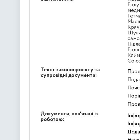
Раду
меди
Гетм
Масл
Кряч
Шуля
само
Підл
Раді
Клим
Сою
Текст законопроєкту та
Проє
супровідні документи:
Пода
Пояс
Порі
Проє
Документи, пов'язані із
Інфо
роботою:
Інфо
Дода