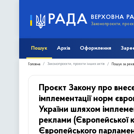
РАДА
ВЕРХОВНА Р
Законопроєкти, проєкт
Пошук
Архів
Оформлення
Заре
Законопроєкти, проєкти інших актів
Головна
Пошук за рек
Проєкт Закону про внес
імплементації норм євро
України шляхом імплемен
реклами (Європейської 
Європейського парламент