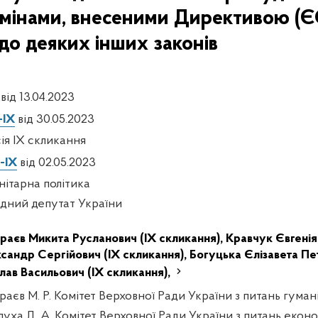
 змінами, внесеними Директивою (ЄС
 до деяких інших законів
від 13.04.2023
-IX
від 30.05.2023
сія IX скликання
-IX
від 02.05.2023
нітарна політика
дний депутат України
раєв Микита Русланович (IX скликання),
Кравчук Євгенія
сандр Сергійович (IX скликання),
Богуцька Єлізавета Пет
лав Васильович (IX скликання),
раєв М. Р. Комітет Верховної Ради України з питань гуман
луха Д. А. Комітет Верховної Ради України з питань екон