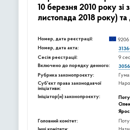
10 березня 2010 року зі
листопада 2018 року) та
Номер, дата реєстрації:
9206 
Номер, дата акта:
3136
Сесія реєстрації:
9 се
Включено до порядку денного:
3056
Рубрика законопроєкту:
Гума
Суб'єкт права законодавчої
Наро
ініціативи:
Ініціатор(и) законопроєкту:
Поту
Олек
Ярос
Головний комітет:
Поту
Інші комітети:
Ната