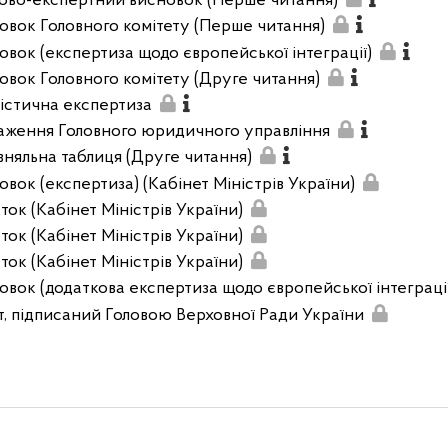
ово-експертний висновок (Перше читання)
овок Головного комітету (Перше читання)
овок (експертиза щодо європейської інтеграції)
овок Головного комітету (Друге читання)
вістична експертиза
аження Головного юридичного управління
вняльна таблиця (Друге читання)
овок (експертиза) (Кабінет Міністрів України)
ток (Кабінет Міністрів України)
ток (Кабінет Міністрів України)
ток (Кабінет Міністрів України)
овок (додаткова експертиза щодо європейської інтеграці
т, підписаний Головою Верховної Ради України