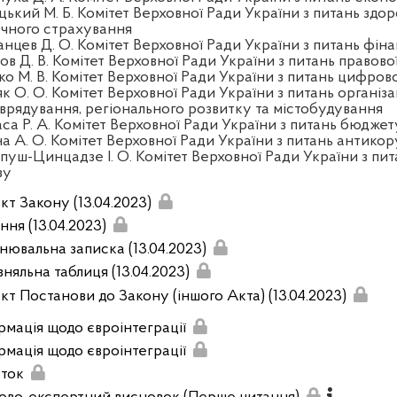
цький М. Б. Комітет Верховної Ради України з питань здор
чного страхування
анцев Д. О. Комітет Верховної Ради України з питань фінан
ов Д. В. Комітет Верховної Ради України з питань правово
ко М. В. Комітет Верховної Ради України з питань цифров
к О. О. Комітет Верховної Ради України з питань організа
врядування, регіонального розвитку та містобудування
аса Р. А. Комітет Верховної Ради України з питань бюджет
на А. О. Комітет Верховної Ради України з питань антикор
пуш-Цинцадзе І. О. Комітет Верховної Ради України з пит
зу
кт Закону (13.04.2023)
ння (13.04.2023)
нювальна записка (13.04.2023)
вняльна таблиця (13.04.2023)
кт Постанови до Закону (іншого Акта) (13.04.2023)
рмація щодо євроінтеграції
рмація щодо євроінтеграції
ток