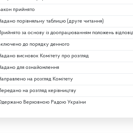
Закон прийнято
Надано порівняльну таблицю (друге читання)
Прийнято за основу із доопрацюванням положень відповідно
Включено до порядку денного
Надано висновок Комітету про розгляд
Надано для ознайомлення
Направлено на розгляд Комітету
Передано на розгляд керівництву
Одержано Верховною Радою України