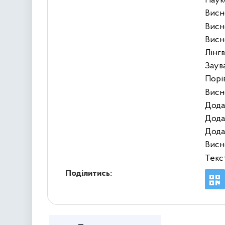
Наук
Висн
Висн
Висн
Лінг
Заув
Порі
Висн
Дода
Дода
Дода
Висн
Текс
Поділитись: