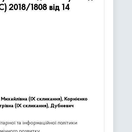
) 2018/1808 від 14
 Михайлівна (IX скликання),
Корнієнко
рівна (IX скликання),
Дубневич
ітарної та інформаційної політики
омічного розвитку