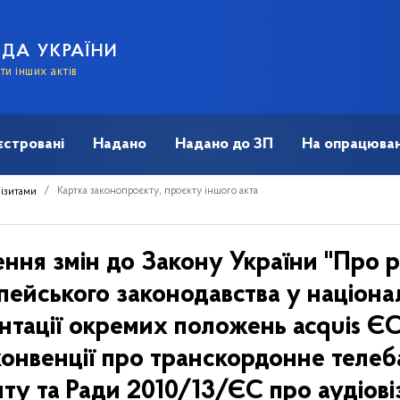
АДА УКРАЇНИ
и інших актів
єстровані
Надано
Надано до ЗП
На опрацюван
Картка законопроєкту, проєкту іншого акта
візитами
ення змін до Закону України "Про 
пейського законодавства у націон
тації окремих положень acquis ЄС 
конвенції про транскордонне теле
у та Ради 2010/13/ЄС про аудіовіз