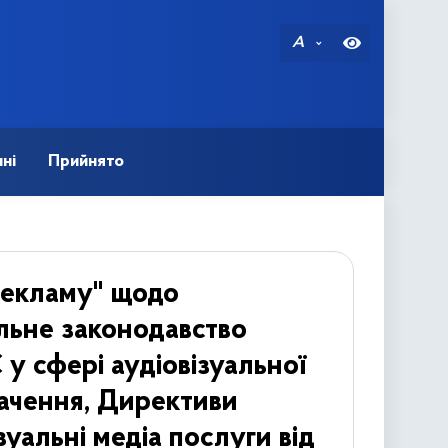
A
ні
Прийнято
рекламу" щодо
альне законодавство
у сфері аудіовізуальної
бачення, Директиви
уальні медіа послуги від