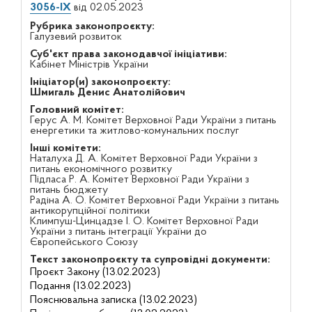
3056-IX
від 02.05.2023
Рубрика законопроєкту:
Галузевий розвиток
Суб'єкт права законодавчої ініціативи:
Кабінет Міністрів України
Ініціатор(и) законопроєкту:
Шмигаль Денис Анатолійович
Головний комітет:
Герус А. М. Комітет Верховної Ради України з питань
енергетики та житлово-комунальних послуг
Інші комітети:
Наталуха Д. А. Комітет Верховної Ради України з
питань економічного розвитку
Підласа Р. А. Комітет Верховної Ради України з
питань бюджету
Радіна А. О. Комітет Верховної Ради України з питань
антикорупційної політики
Климпуш-Цинцадзе І. О. Комітет Верховної Ради
України з питань інтеграції України до
Європейського Союзу
Текст законопроєкту та супровідні документи:
Проєкт Закону (13.02.2023)
Подання (13.02.2023)
Пояснювальна записка (13.02.2023)