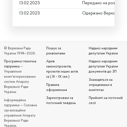
13.02.2023
Передано на розгляд к
13.02.2023
Одержано Верховною 
© Верховна Рада
Пошук за
Надано народним
України 1994—2026
реквізитами
депутатам України
Програмно-технічна
Архів
Надано народним
підтримка
—
законопроєктів,
депутатам України
Управління
проєктів інших актів
документів до ЗП
комп'ютеризованих
за ( III – IX скл.)
Знаходяться на
систем Апарату
Правила
опрацюванні в
Верховної Ради
оформлення
комітетах
України
Зареєстровані за
Прийняті на поточній
Iнформаційна
поточний тиждень
сесії
підтримка — Головне
організаційне
управління Апарату
Верховної Ради
України,