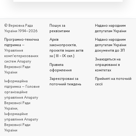
© Верховна Рада
Пошук за
Надано народним
України 1994—2026
реквізитами
депутатам України
Програмно-технічна
Архів
Надано народним
підтримка
—
законопроєктів,
депутатам України
Управління
проєктів інших актів
документів до ЗП
комп'ютеризованих
за ( III – IX скл.)
Знаходяться на
систем Апарату
Правила
опрацюванні в
Верховної Ради
оформлення
комітетах
України
Зареєстровані за
Прийняті на поточній
Iнформаційна
поточний тиждень
сесії
підтримка — Головне
організаційне
управління Апарату
Верховної Ради
України,
Інформаційне
управління Апарату
Верховної Ради
України