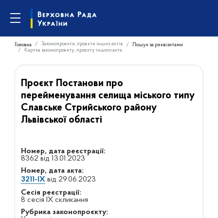
Законопроєкти, проєкти інших актів
Головна
Пошук за реквізитами
Картка законопроєкту, проєкту іншого акта
Проєкт Постанови про
перейменування селища міського типу
Славське Стрийського району
Львівської області
Номер, дата реєстрації:
8362 від 13.01.2023
Номер, дата акта:
3211-IX
від 29.06.2023
Сесія реєстрації:
8 сесія IX скликання
Рубрика законопроєкту: