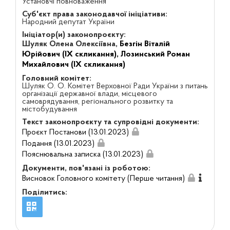
Установчі повноваження
Суб'єкт права законодавчої ініціативи:
Народний депутат України
Ініціатор(и) законопроєкту:
Шуляк Олена Олексіївна,
Безгін Віталій
Юрійович (IX скликання),
Лозинський Роман
Михайлович (IX скликання)
Головний комітет:
Шуляк О. О. Комітет Верховної Ради України з питань
організації державної влади, місцевого
самоврядування, регіонального розвитку та
містобудування
Текст законопроєкту та супровідні документи:
Проєкт Постанови (13.01.2023)
Подання (13.01.2023)
Пояснювальна записка (13.01.2023)
Документи, пов'язані із роботою:
Висновок Головного комітету (Перше читання)
Поділитись: