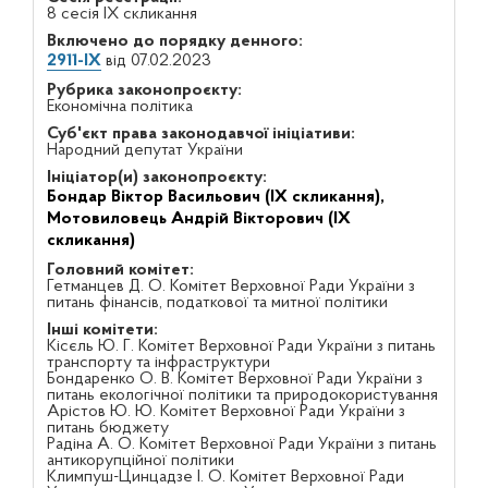
8 сесія IX скликання
Включено до порядку денного:
2911-IX
від 07.02.2023
Рубрика законопроєкту:
Економічна політика
Суб'єкт права законодавчої ініціативи:
Народний депутат України
Ініціатор(и) законопроєкту:
Бондар Віктор Васильович (IX скликання),
Мотовиловець Андрій Вікторович (IX
скликання)
Головний комітет:
Гетманцев Д. О. Комітет Верховної Ради України з
питань фінансів, податкової та митної політики
Інші комітети:
Кісєль Ю. Г. Комітет Верховної Ради України з питань
транспорту та інфраструктури
Бондаренко О. В. Комітет Верховної Ради України з
питань екологічної політики та природокористування
Арістов Ю. Ю. Комітет Верховної Ради України з
питань бюджету
Радіна А. О. Комітет Верховної Ради України з питань
антикорупційної політики
Климпуш-Цинцадзе І. О. Комітет Верховної Ради