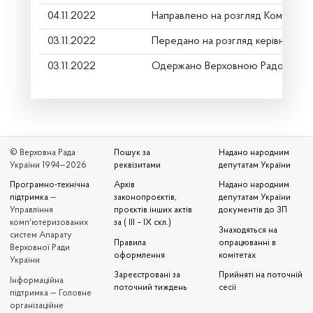
04.11.2022
Направлено на розгляд Комітету
03.11.2022
Передано на розгляд керівництву
03.11.2022
Одержано Верховною Радою Укр
© Верховна Рада
Пошук за
Надано народним
України 1994—2026
реквізитами
депутатам України
Програмно-технічна
Архів
Надано народним
підтримка
—
законопроєктів,
депутатам України
Управління
проєктів інших актів
документів до ЗП
комп'ютеризованих
за ( III – IX скл.)
Знаходяться на
систем Апарату
Правила
опрацюванні в
Верховної Ради
оформлення
комітетах
України
Зареєстровані за
Прийняті на поточній
Iнформаційна
поточний тиждень
сесії
підтримка — Головне
організаційне