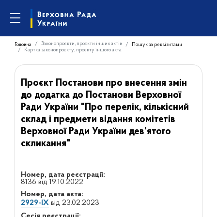
Законопроєкти, проєкти інших актів
Головна
Пошук за реквізитами
Картка законопроєкту, проєкту іншого акта
Проєкт Постанови про внесення змін
до додатка до Постанови Верховної
Ради України "Про перелік, кількісний
склад і предмети відання комітетів
Верховної Ради України дев’ятого
скликання"
Номер, дата реєстрації:
8136 від 19.10.2022
Номер, дата акта:
2929-IX
від 23.02.2023
Сесія реєстрації: