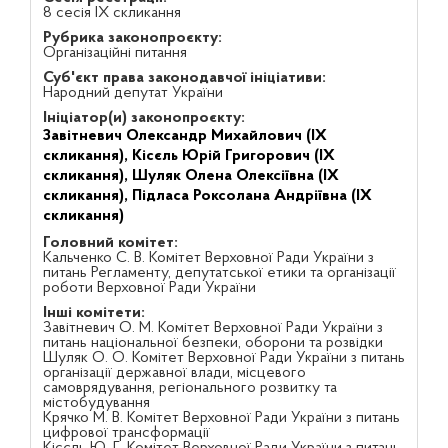
8 сесія IX скликання
Рубрика законопроєкту:
Організаційні питання
Суб'єкт права законодавчої ініціативи:
Народний депутат України
Ініціатор(и) законопроєкту:
Завітневич Олександр Михайлович (IX
скликання),
Кісєль Юрій Григорович (IX
скликання),
Шуляк Олена Олексіївна (IX
скликання),
Підласа Роксолана Андріївна (IX
скликання)
Головний комітет:
Кальченко С. В. Комітет Верховної Ради України з
питань Регламенту, депутатської етики та організації
роботи Верховної Ради України
Інші комітети:
Завітневич О. М. Комітет Верховної Ради України з
питань національної безпеки, оборони та розвідки
Шуляк О. О. Комітет Верховної Ради України з питань
організації державної влади, місцевого
самоврядування, регіонального розвитку та
містобудування
Крячко М. В. Комітет Верховної Ради України з питань
цифрової трансформації