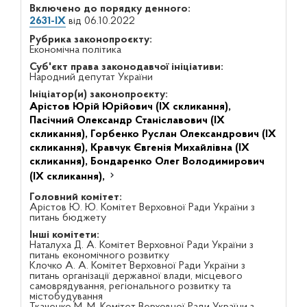
Включено до порядку денного:
2631-IX
від 06.10.2022
Рубрика законопроєкту:
Економічна політика
Суб'єкт права законодавчої ініціативи:
Народний депутат України
Ініціатор(и) законопроєкту:
Арістов Юрій Юрійович (IX скликання),
Пасічний Олександр Станіславович (IX
скликання),
Горбенко Руслан Олександрович (IX
скликання),
Кравчук Євгенія Михайлівна (IX
скликання),
Бондаренко Олег Володимирович
(IX скликання),
Головний комітет:
Арістов Ю. Ю. Комітет Верховної Ради України з
питань бюджету
Інші комітети:
Наталуха Д. А. Комітет Верховної Ради України з
питань економічного розвитку
Клочко А. А. Комітет Верховної Ради України з
питань організації державної влади, місцевого
самоврядування, регіонального розвитку та
містобудування
Ткаченко М. М. Комітет Верховної Ради України з