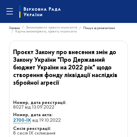
Законопроєкти, проєкти інших актів
Головна
Пошук за реквізитами
Картка законопроєкту, проєкту іншого акта
Проєкт Закону про внесення змін до
Закону України "Про Державний
бюджет України на 2022 рік" щодо
створення фонду ліквідації наслідків
збройної агресії
Номер, дата реєстрації:
8027 від 13.09.2022
Номер, дата акта:
2700-IX
від 19.10.2022
Сесія реєстрації:
8 сесія IX скликання