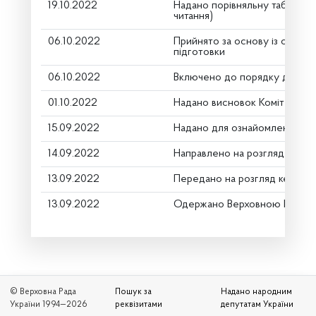
19.10.2022
Надано порівняльну таблицю
читання)
06.10.2022
Прийнято за основу із скороч
підготовки
06.10.2022
Включено до порядку денно
01.10.2022
Надано висновок Комітету пр
15.09.2022
Надано для ознайомлення
14.09.2022
Направлено на розгляд Коміт
13.09.2022
Передано на розгляд керівни
13.09.2022
Одержано Верховною Радою 
© Верховна Рада
Пошук за
Надано народним
України 1994—2026
реквізитами
депутатам України